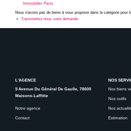
Immobilier Paris
Nous n'avons pas de biens à vous proposer dans la catégorie pour le
Transmettez-nous votre demande
L'AGENCE
NOS SERVI
5 Avenue Du Général De Gaulle, 78600
Nos biens v
Maisons-Laffitte
Nos outils
Notre agence
Nos actualit
Contact
Estimation