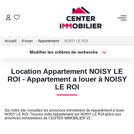
ACHETER
Accueil
A louer
Appartement
NOISY LE ROI
Nos Biens
Modifier les critères de recherche
Calculettes Financières
Type de transaction
Localisation
Acheter
Localisation
Location Appartement NOISY LE
Type de bien
LOUER
Surface min
Sélectionnez...
ROI - Appartement a louer à NOISY
LE ROI
Nos Biens
Plus de critères
Budget max
Déposer Un Dossier
Créer une alerte
Sur notre site consultez les annonces immobilière de Appartement à louer
NOISY LE ROI. Trouvez votre Appartement sur NOISY LE ROI grâce aux
annonces immobilières de CENTER IMMOBILIER V2.
FAIRE GÉRER