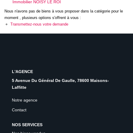
Immobilier NOISY LE ROI
ESTIMER
Nous n'avons pas de biens à vous proposer dans la catégorie pour le
moment , plusieurs options s'offrent à vous :
NOTRE AGENCE
Transmettez-nous votre demande
Qui Sommes-Nous
Nos Biens Vendus
Nos Avis Clients
Nos Actualités
L'AGENCE
5 Avenue Du Général De Gaulle, 78600 Maisons-
Laffitte
FAQ
Notre agence
CONTACT
Contact
NOS SERVICES