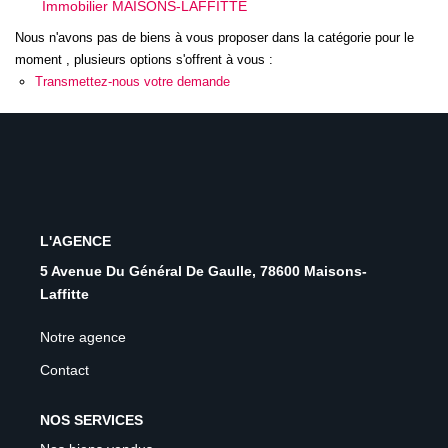
Immobilier MAISONS-LAFFITTE
ESTIMER
Nous n'avons pas de biens à vous proposer dans la catégorie pour le
moment , plusieurs options s'offrent à vous :
NOTRE AGENCE
Transmettez-nous votre demande
Qui Sommes-Nous
Nos Biens Vendus
Nos Avis Clients
Nos Actualités
L'AGENCE
5 Avenue Du Général De Gaulle, 78600 Maisons-
Laffitte
FAQ
Notre agence
CONTACT
Contact
NOS SERVICES