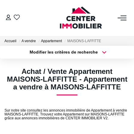
ACHETER
Accueil
A vendre
Appartement
MAISONS-LAFFITTE
Nos Biens
Modifier les critères de recherche
Calculettes Financières
Type de transaction
Localisation
Acheter
Localisation
Achat / Vente Appartement
Type de bien
LOUER
Surface min
Sélectionnez...
MAISONS-LAFFITTE - Appartement
a vendre à MAISONS-LAFFITTE
Nos Biens
Plus de critères
Budget max
Déposer Un Dossier
Créer une alerte
Sur notre site consultez les annonces immobilière de Appartement à vendre
MAISONS-LAFFITTE. Trouvez votre Appartement sur MAISONS-LAFFITTE
grâce aux annonces immobilières de CENTER IMMOBILIER V2.
FAIRE GÉRER