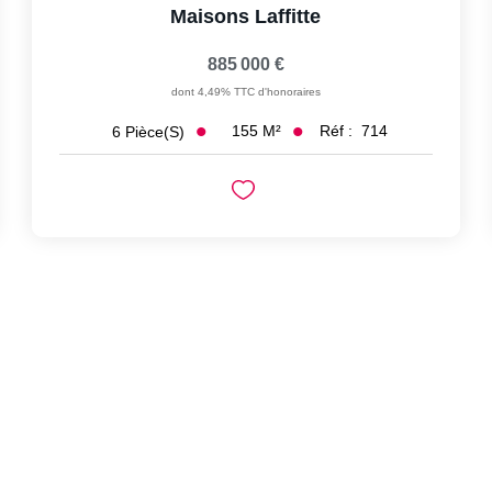
Maisons Laffitte
885 000 €
dont 4,49% TTC d'honoraires
155
M²
Réf :
714
6
Pièce(s)