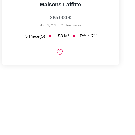
Maisons Laffitte
285 000 €
dont 2,74% TTC d'honoraires
53
M²
Réf :
711
3
Pièce(s)