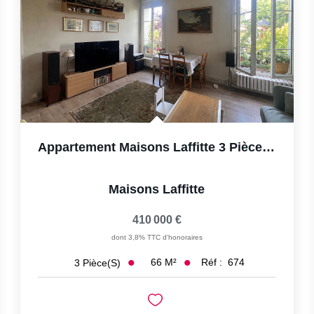
Appartement Maisons Laffitte 3 Pièce(s) 66 M2 Box Et Cave
Maisons Laffitte
410 000 €
dont 3,8% TTC d'honoraires
66
M²
Réf :
674
3
Pièce(s)