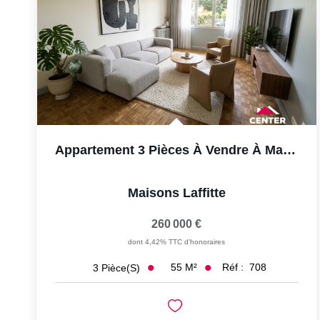
Appartement 3 Pièces À Vendre À Maisons-Laffitte - Réf....
Maisons Laffitte
260 000 €
dont 4,42% TTC d'honoraires
55
M²
Réf :
708
3
Pièce(s)