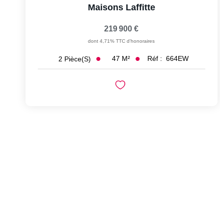
Maisons Laffitte
219 900 €
dont 4,71% TTC d'honoraires
47
M²
Réf :
664EW
2
Pièce(s)