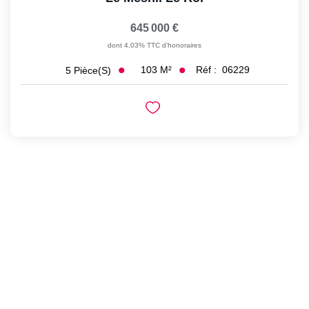
645 000 €
dont 4,03% TTC d'honoraires
103
M²
Réf :
06229
5
Pièce(s)