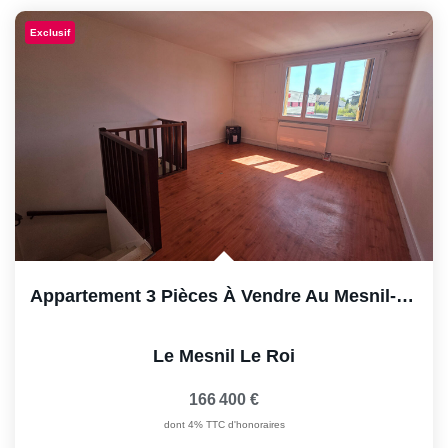
ESTIMER
Exclusif
NOTRE AGENCE
Qui Sommes-Nous
Nos Biens Vendus
Nos Avis Clients
Nos Actualités
Appartement 3 Pièces À Vendre Au Mesnil-Le-Roi - Idéal...
FAQ
CONTACT
Le Mesnil Le Roi
166 400 €
dont 4% TTC d'honoraires