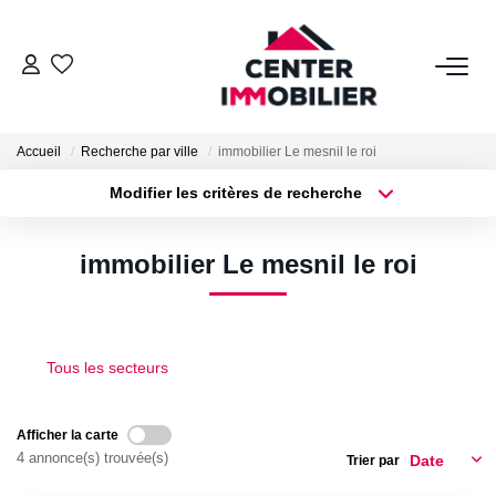
ACHETER
Accueil
Recherche par ville
immobilier Le mesnil le roi
Nos Biens
Modifier les critères de recherche
Calculettes Financières
Type de transaction
Localisation
Acheter
Localisation
immobilier Le mesnil le roi
Type de bien
LOUER
Surface min
Sélectionnez...
Nos Biens
Plus de critères
Budget max
Tous les secteurs
Déposer Un Dossier
Créer une alerte
Afficher la carte
FAIRE GÉRER
4 annonce(s) trouvée(s)
Trier par