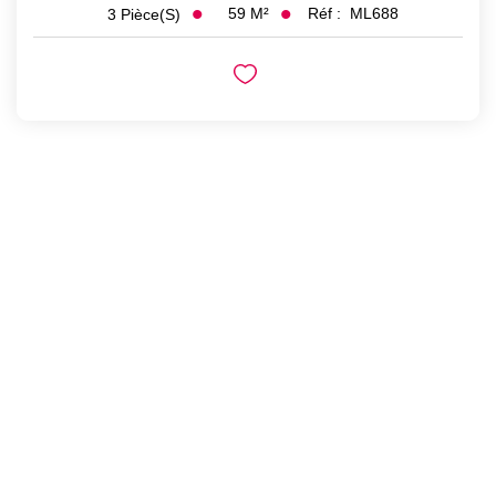
59
M²
Réf :
ML688
3
Pièce(s)