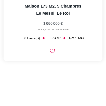
Maison 173 M2, 5 Chambres
Le Mesnil Le Roi
1 060 000 €
dont 3,41% TTC d'honoraires
173
M²
Réf :
683
8
Pièce(s)