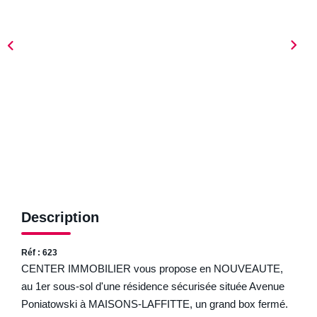
ESTIMER
NOTRE AGENCE
Qui Sommes-Nous
Nos Biens Vendus
Nos Avis Clients
Nos Actualités
FAQ
Description
CONTACT
Réf : 623
CENTER IMMOBILIER vous propose en NOUVEAUTE,
au 1er sous-sol d'une résidence sécurisée située Avenue
Poniatowski à MAISONS-LAFFITTE, un grand box fermé.