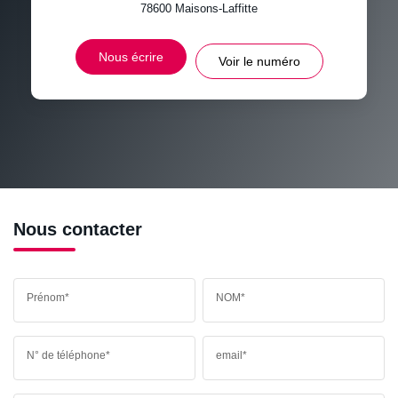
78600
Maisons-Laffitte
VOITURE
DISTANCE DE L'AÉROPORT :
SUPERFICIE :
Nous écrire
Voir le numéro
RÉSULTATS DES LYCÉES
ECOLES ET CRÈCHES
RESTAURANTS ET CAFÉS
COMMERCES
MÉDECINS
Nous contacter
Prénom*
NOM*
N° de téléphone*
email*