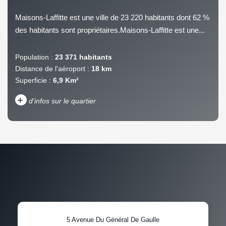
Maisons-Laffitte est une ville de 23 220 habitants dont 62 %
des habitants sont propriétaires.Maisons-Laffitte est une...
Population :
23 371 habitants
Distance de l'aéroport :
18 km
Superficie :
6,9 Km²
+
d'infos sur le quartier
DENSITÉ DE POPULATION
ENFANTS ET ADOLESCENTS
AGE MOYEN
REVENU MENSUEL PAR
MÉNAGE
TAUX DE PROPRIÉTAIRES
TAUX D'HABITATION
5 Avenue Du Général De Gaulle
TAXE FONCIÈRE
PART DES MÉNAGES SANS