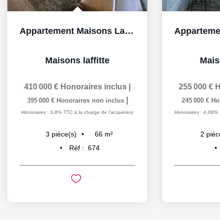
Appartement Maisons Laffitte 3 pièce(s) 66 m2 box et cave
Maisons laffitte
Maiso
410 000 €
Honoraires inclus
|
255 000 €
H
|
395 000 €
Honoraires non inclus
245 000 €
Ho
Honoraires : 3,8% TTC à la charge de l'acquéreur
Honoraires : 4,08% 
66
m²
3
pièce(s)
2
pièc
Réf :
674