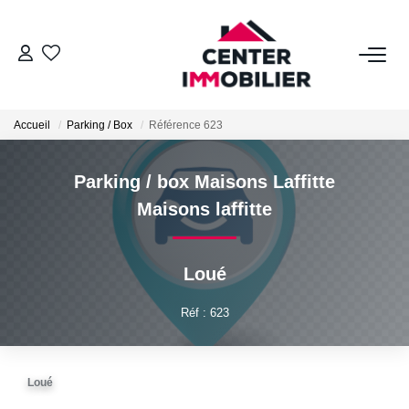
ACHETER
Accueil
Parking / Box
Référence 623
Nos Biens
Calculettes Financières
Parking / box Maisons Laffitte
Maisons laffitte
LOUER
Loué
Nos Biens
Déposer Un Dossier
Réf : 623
FAIRE GÉRER
Loué