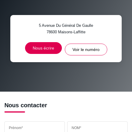
TAUX DE PROPRIÉTAIRES
TAUX D'HABITATION
5 Avenue Du Général De Gaulle
TAXE FONCIÈRE
PART DES MÉNAGES SANS
78600
Maisons-Laffitte
VOITURE
DISTANCE DE L'AÉROPORT :
SUPERFICIE :
Nous écrire
Voir le numéro
RÉSULTATS DES LYCÉES
ECOLES ET CRÈCHES
RESTAURANTS ET CAFÉS
COMMERCES
MÉDECINS
Nous contacter
Prénom*
NOM*