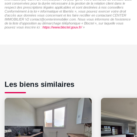
sont conservées pour la durée nécessaire à la gestion de la relation client dans le
respect des prescriptions légales applicables et sont destinées à nos conseillers
Conformément à la loi « informatique et libertés », vous pouvez exercer votre droit
d'accès aux données vous concernant et les faire rectifier en contactant CENTER
IMMOBILIER V2 contact@centerimmobilier.com. Nous vous informons de l'existence
de la liste d'opposition au démarchage téléphonique « Bloctel », sur laquelle vous
pouvez vous inscrire ici :
https://www.bloctel.gouv.fr/
»
Les biens similaires