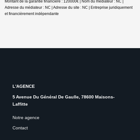
Montant de la garantie financière : 120000€ | Nom du médiateur : NC |
Adresse du médiateur : NC | Adresse du site : NC |
Entreprise juridiquement
et financièrement indépendante
L'AGENCE
5 Avenue Du Général De Gaulle, 78600 Maisons-
Laffitte
Notre agence
Contact