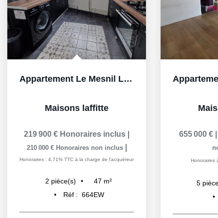
Appartement Le Mesnil Le Roi 2 pièce(s) 48 m2
Maisons laffitte
Maiso
219 900 €
Honoraires inclus
|
655 000 €
|
210 000 €
Honoraires non inclus
n
Honoraires : 4,71% TTC à la charge de l'acquéreur
Honoraires 
47
m²
2
pièce(s)
5
pièce
Réf :
664EW