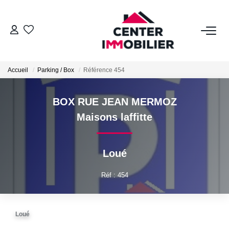
ACHETER
Accueil
Parking / Box
Référence 454
Nos Biens
Calculettes Financières
BOX RUE JEAN MERMOZ
Maisons laffitte
LOUER
Loué
Nos Biens
Déposer Un Dossier
Réf : 454
FAIRE GÉRER
Loué