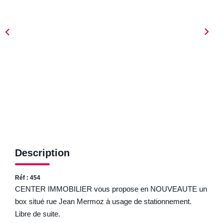
ESTIMER
NOTRE AGENCE
Qui Sommes-Nous
Nos Biens Vendus
Nos Avis Clients
Nos Actualités
FAQ
Description
CONTACT
Réf : 454
CENTER IMMOBILIER vous propose en NOUVEAUTE un
box situé rue Jean Mermoz à usage de stationnement.
Libre de suite.