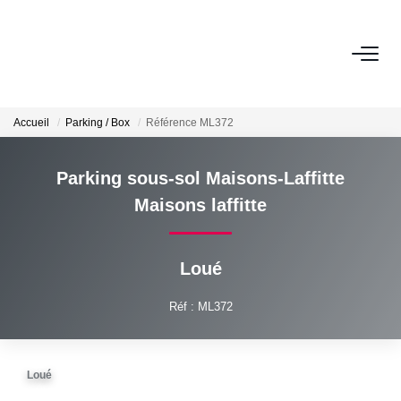
ACHETER
Accueil
Parking / Box
Référence ML372
Nos Biens
Calculettes Financières
Parking sous-sol Maisons-Laffitte
Maisons laffitte
LOUER
Nos Biens
Loué
Déposer Un Dossier
Réf : ML372
FAIRE GÉRER
Loué