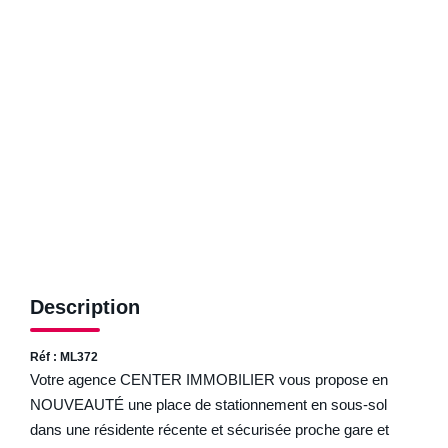
ESTIMER
NOTRE AGENCE
Qui Sommes-Nous
Nos Biens Vendus
Nos Avis Clients
Nos Actualités
FAQ
Description
CONTACT
Réf : ML372
Votre agence CENTER IMMOBILIER vous propose en
NOUVEAUTÉ une place de stationnement en sous-sol
dans une résidente récente et sécurisée proche gare et