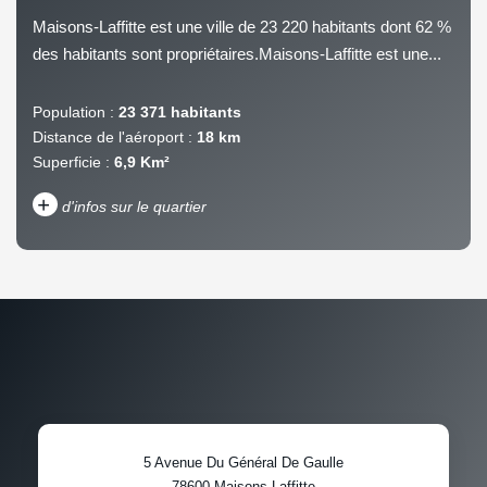
Maisons-Laffitte est une ville de 23 220 habitants dont 62 %
des habitants sont propriétaires.Maisons-Laffitte est une...
Population :
23 371 habitants
Distance de l'aéroport :
18 km
Superficie :
6,9 Km²
+
d'infos sur le quartier
DENSITÉ DE POPULATION
ENFANTS ET ADOLESCENTS
AGE MOYEN
REVENU MENSUEL PAR
MÉNAGE
TAUX DE PROPRIÉTAIRES
TAUX D'HABITATION
5 Avenue Du Général De Gaulle
TAXE FONCIÈRE
PART DES MÉNAGES SANS
78600
Maisons-Laffitte