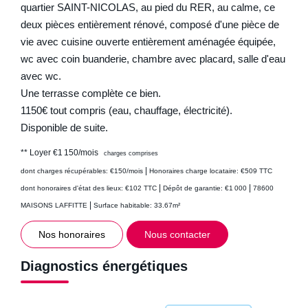
quartier SAINT-NICOLAS, au pied du RER, au calme, ce
deux pièces entièrement rénové, composé d'une pièce de
vie avec cuisine ouverte entièrement aménagée équipée,
wc avec coin buanderie, chambre avec placard, salle d'eau
avec wc.
Une terrasse complète ce bien.
1150€ tout compris (eau, chauffage, électricité).
Disponible de suite.
**
Loyer €1 150/mois
charges comprises
|
dont charges récupérables: €150/mois
Honoraires charge locataire: €509 TTC
|
|
dont honoraires d'état des lieux: €102 TTC
Dépôt de garantie: €1 000
78600
|
MAISONS LAFFITTE
Surface habitable: 33.67m²
Nos honoraires
Nous contacter
Diagnostics énergétiques