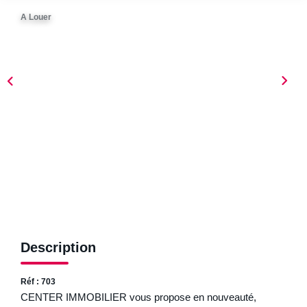
ESTIMER
A Louer
NOTRE AGENCE
Qui Sommes-Nous
Nos Biens Vendus
Nos Avis Clients
Nos Actualités
FAQ
CONTACT
Description
Réf : 703
CENTER IMMOBILIER vous propose en nouveauté,