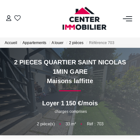
ACHETER
Accueil
Appartements
A louer
2 pièces
Référence 703
Nos Biens
Calculettes Financières
2 PIECES QUARTIER SAINT NICOLAS
1MIN GARE
LOUER
Maisons laffitte
Nos Biens
Loyer 1 150 €/mois
Déposer Un Dossier
charges comprises
2
pièce(s)
•
33
m²
•
Réf : 703
FAIRE GÉRER