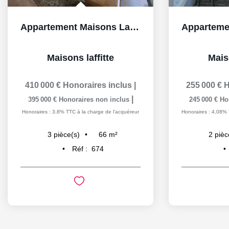
Appartement Maisons Laffitte 3 pièce(s) 66 m2 box et cave
Maisons laffitte
Maiso
410 000 €
Honoraires inclus
|
255 000 €
H
|
395 000 €
Honoraires non inclus
245 000 €
Ho
Honoraires : 3,8% TTC à la charge de l'acquéreur
Honoraires : 4,08% 
66
m²
3
pièce(s)
2
pièc
Réf :
674