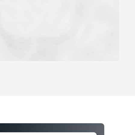
OYEN
'HABITATION
CE DE L'AÉROPORT :