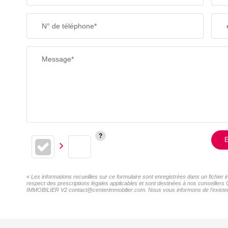
SUPERFICIE :
N° de téléphone*
RESTAURANTS ET CAFÉS
Message*
E
« Les informations recueillies sur ce formulaire sont enregistrées dans un fichi
respect des prescriptions légales applicables et sont destinées à nos conseillers
IMMOBILIER V2 contact@centerimmobilier.com. Nous vous informons de l'existence 