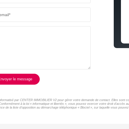
RÉSULTATS DES LYCÉES
ECOLES
email*
COMMERCES
MÉDEC
nvoyer le message
er informatisé par CENTER IMMOBILIER V2 pour gérer votre demande de contact. Elles sont cons
 Conformément à la loi « informatique et libertés », vous pouvez exercer votre droit d'accès
de la liste d'opposition au démarchage téléphonique « Bloctel », sur laquelle vous pouvez v