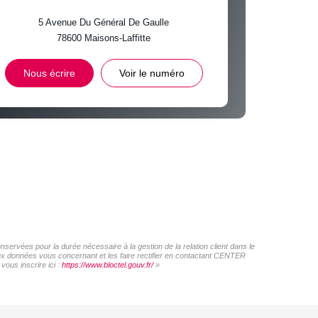
 ET CRÈCHES
5 Avenue Du Général De Gaulle
78600
Maisons-Laffitte
INS
Nous écrire
Voir le numéro
ervées pour la durée nécessaire à la gestion de la relation client dans le
 aux données vous concernant et les faire rectifier en contactant CENTER
ous inscrire ici :
https://www.bloctel.gouv.fr/
»