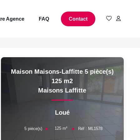
re Agence
FAQ
Contact
Maison Maisons-Laffitte 5 pièce(s)
125 m2
Maisons Laffitte
Loué
125
m²
5
pièce(s)
Réf :
ML1578