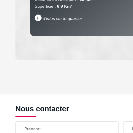
Superficie :
6,9 Km²
+
d'infos sur le quartier
DENSITÉ DE POPULATION
REVENU MENSUEL PAR MÉNAGE
Nous contacter
TAXE FONCIÈRE
Prénom*