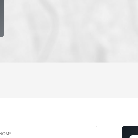
ENFANTS ET ADOLESCENTS
AGE M
TAUX DE PROPRIÉTAIRES
TAUX D
PART DES MÉNAGES SANS VOITURE
DISTAN
NOM*