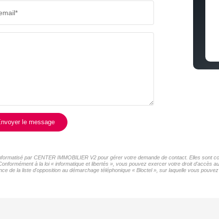
email*
COMMERCES
MÉDEC
nvoyer le message
er informatisé par CENTER IMMOBILIER V2 pour gérer votre demande de contact. Elles sont cons
 Conformément à la loi « informatique et libertés », vous pouvez exercer votre droit d'accès
de la liste d'opposition au démarchage téléphonique « Bloctel », sur laquelle vous pouvez v