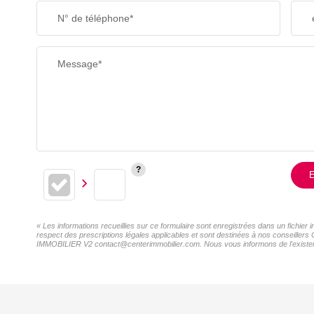
N° de téléphone*
RESTAURANTS ET CAFÉS
Message*
E
« Les informations recueillies sur ce formulaire sont enregistrées dans un fichi
respect des prescriptions légales applicables et sont destinées à nos conseillers
IMMOBILIER V2 contact@centerimmobilier.com. Nous vous informons de l'existence 