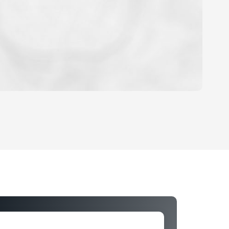
OYEN
'HABITATION
CE DE L'AÉROPORT :
 ET CRÈCHES