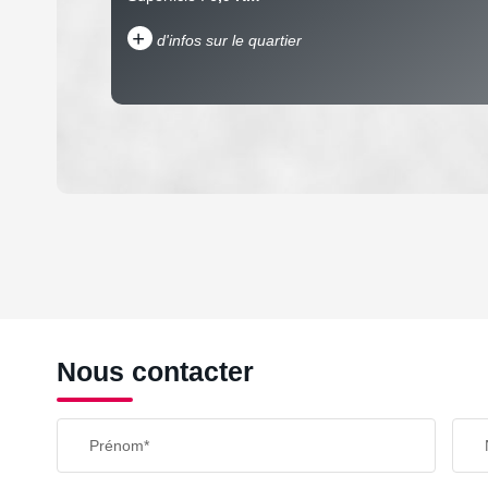
+
d'infos sur le quartier
DENSITÉ DE POPULATION
REVENU MENSUEL PAR MÉNAGE
Nous contacter
TAXE FONCIÈRE
Prénom*
SUPERFICIE :