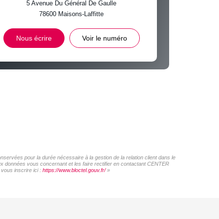
5 Avenue Du Général De Gaulle
78600
Maisons-Laffitte
INS
Nous écrire
Voir le numéro
ervées pour la durée nécessaire à la gestion de la relation client dans le
 aux données vous concernant et les faire rectifier en contactant CENTER
ous inscrire ici :
https://www.bloctel.gouv.fr/
»