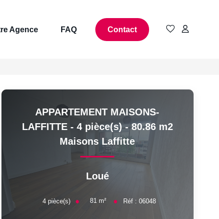
re Agence
FAQ
Contact
APPARTEMENT MAISONS-
LAFFITTE - 4 pièce(s) - 80.86 m2
Maisons Laffitte
Loué
81
m²
4
pièce(s)
Réf :
06048