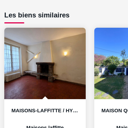
Les biens similaires
MAISONS-LAFFITTE / HYPERCENTRE / OPPORTUNITÉ RARE
Maisons laffitte
Maiso