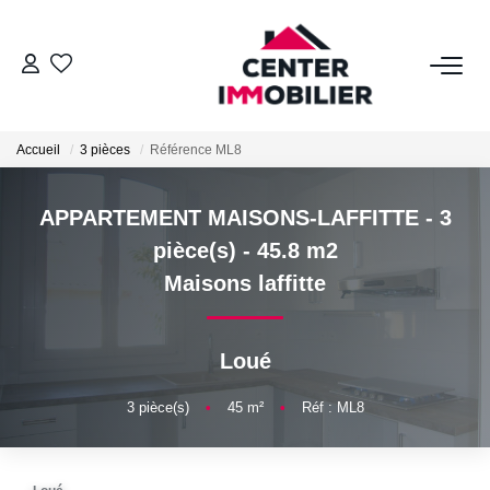
ACHETER
Accueil
3 pièces
Référence ML8
Nos Biens
Calculettes Financières
APPARTEMENT MAISONS-LAFFITTE - 3
pièce(s) - 45.8 m2
LOUER
Maisons laffitte
Nos Biens
Loué
Déposer Un Dossier
3
pièce(s)
•
45
m²
•
Réf : ML8
FAIRE GÉRER