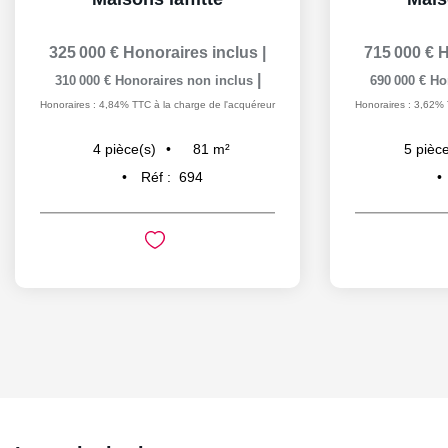
325 000 €
Honoraires inclus
|
715 000 €
H
|
310 000 €
Honoraires non inclus
690 000 €
Ho
Honoraires : 4,84% TTC à la charge de l'acquéreur
Honoraires : 3,62% 
81
m²
4
pièce(s)
5
pièce
Réf :
694