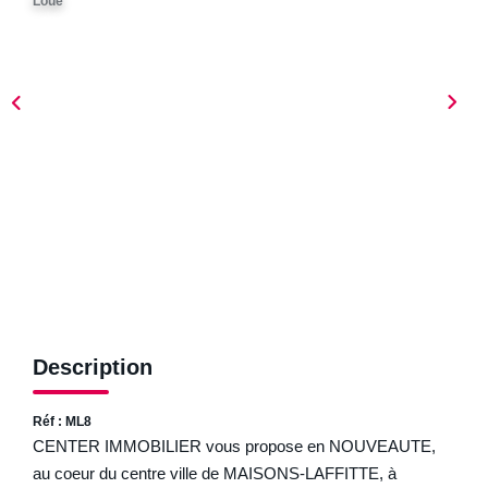
Loué
ESTIMER
NOTRE AGENCE
Qui Sommes-Nous
Nos Biens Vendus
Nos Avis Clients
Nos Actualités
FAQ
Description
CONTACT
Réf : ML8
CENTER IMMOBILIER vous propose en NOUVEAUTE,
au coeur du centre ville de MAISONS-LAFFITTE, à