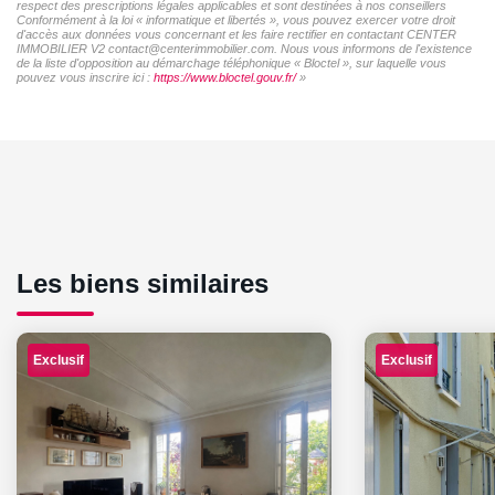
respect des prescriptions légales applicables et sont destinées à nos conseillers
Conformément à la loi « informatique et libertés », vous pouvez exercer votre droit
d'accès aux données vous concernant et les faire rectifier en contactant CENTER
IMMOBILIER V2 contact@centerimmobilier.com. Nous vous informons de l'existence
de la liste d'opposition au démarchage téléphonique « Bloctel », sur laquelle vous
pouvez vous inscrire ici :
https://www.bloctel.gouv.fr/
»
Les biens similaires
Exclusif
Exclusif