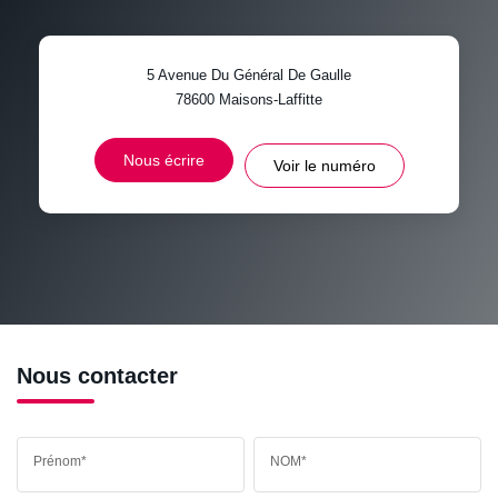
TAUX DE PROPRIÉTAIRES
TAUX D'HABITATION
5 Avenue Du Général De Gaulle
TAXE FONCIÈRE
PART DES MÉNAGES SANS
78600
Maisons-Laffitte
VOITURE
DISTANCE DE L'AÉROPORT :
SUPERFICIE :
Nous écrire
Voir le numéro
RÉSULTATS DES LYCÉES
ECOLES ET CRÈCHES
RESTAURANTS ET CAFÉS
COMMERCES
MÉDECINS
Nous contacter
Prénom*
NOM*