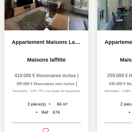
Appartement Maisons Laffitte 3 pièce(s) 66 m2 box et cave
Maisons laffitte
Maiso
410 000 €
Honoraires inclus
|
255 000 €
H
|
395 000 €
Honoraires non inclus
245 000 €
Ho
Honoraires : 3,8% TTC à la charge de l'acquéreur
Honoraires : 4,08% 
66
m²
3
pièce(s)
2
pièc
Réf :
674