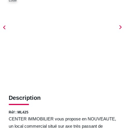
Loué
ESTIMER
NOTRE AGENCE
Qui Sommes-Nous
Nos Biens Vendus
Nos Avis Clients
Nos Actualités
FAQ
Description
CONTACT
Réf : ML425
CENTER IMMOBILIER vous propose en NOUVEAUTE,
un local commercial situé sur axe très passant de