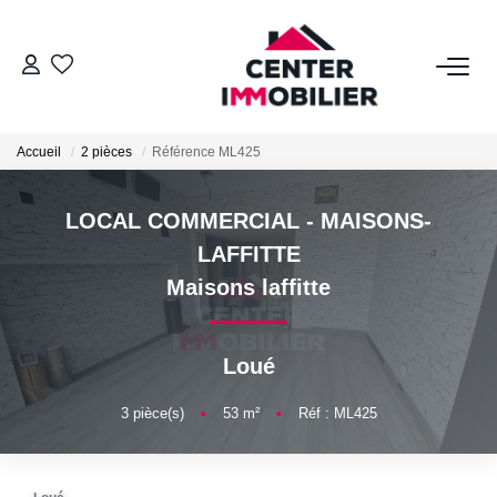
ACHETER
Accueil
2 pièces
Référence ML425
Nos Biens
Calculettes Financières
LOCAL COMMERCIAL - MAISONS-
LAFFITTE
LOUER
Maisons laffitte
Nos Biens
Loué
Déposer Un Dossier
3
pièce(s)
•
53
m²
•
Réf : ML425
FAIRE GÉRER