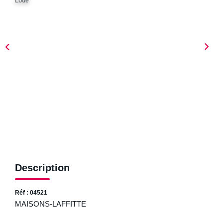
Loué
ESTIMER
NOTRE AGENCE
Qui Sommes-Nous
Nos Biens Vendus
Nos Avis Clients
Nos Actualités
FAQ
Description
CONTACT
Réf : 04521
MAISONS-LAFFITTE