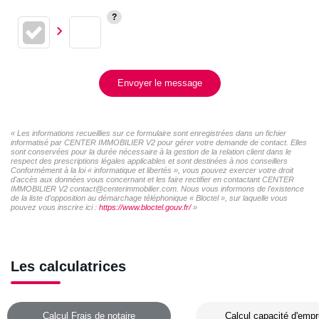
Envoyer le message
« Les informations recueillies sur ce formulaire sont enregistrées dans un fichier
informatisé par CENTER IMMOBILIER V2 pour gérer votre demande de contact. Elles
sont conservées pour la durée nécessaire à la gestion de la relation client dans le
respect des prescriptions légales applicables et sont destinées à nos conseillers
Conformément à la loi « informatique et libertés », vous pouvez exercer votre droit
d'accès aux données vous concernant et les faire rectifier en contactant CENTER
IMMOBILIER V2 contact@centerimmobilier.com. Nous vous informons de l'existence
de la liste d'opposition au démarchage téléphonique « Bloctel », sur laquelle vous
pouvez vous inscrire ici :
https://www.bloctel.gouv.fr/
»
Les calculatrices
Calcul Frais de notaire
Calcul capacité d'empr