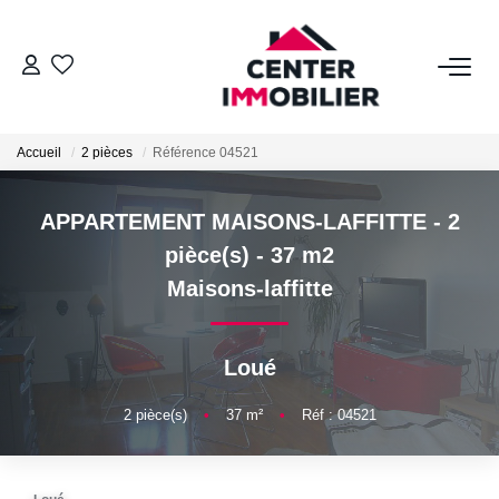
ACHETER
Accueil
2 pièces
Référence 04521
Nos Biens
Calculettes Financières
APPARTEMENT MAISONS-LAFFITTE - 2
pièce(s) - 37 m2
LOUER
Maisons-laffitte
Nos Biens
Loué
Déposer Un Dossier
2
pièce(s)
•
37
m²
•
Réf : 04521
FAIRE GÉRER