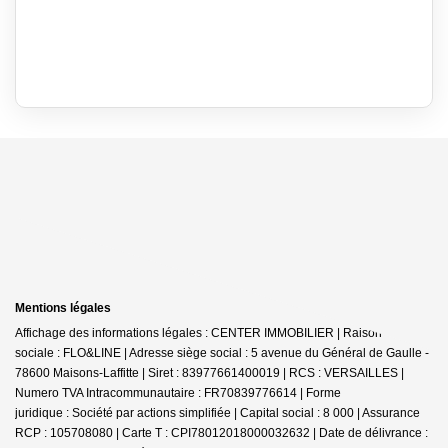
Mentions légales
Affichage des informations légales : CENTER IMMOBILIER | Raison
sociale : FLO&LINE | Adresse siège social : 5 avenue du Général de Gaulle -
78600 Maisons-Laffitte | Siret : 83977661400019 | RCS : VERSAILLES |
Numero TVA Intracommunautaire : FR70839776614 | Forme
juridique : Société par actions simplifiée | Capital social : 8 000 | Assurance
RCP : 105708080 |
Carte T : CPI78012018000032632 | Date de délivrance :