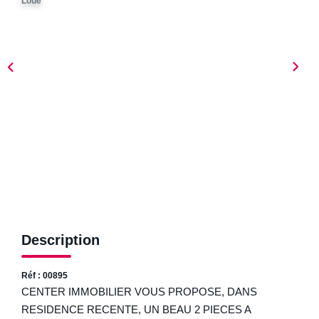
Loué
ESTIMER
NOTRE AGENCE
Qui Sommes-Nous
Nos Biens Vendus
Nos Avis Clients
Nos Actualités
FAQ
Description
CONTACT
Réf : 00895
CENTER IMMOBILIER VOUS PROPOSE, DANS
RESIDENCE RECENTE, UN BEAU 2 PIECES A