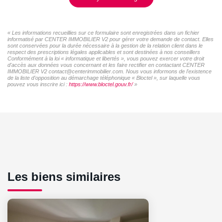
« Les informations recueillies sur ce formulaire sont enregistrées dans un fichier
informatisé par CENTER IMMOBILIER V2 pour gérer votre demande de contact. Elles
sont conservées pour la durée nécessaire à la gestion de la relation client dans le
respect des prescriptions légales applicables et sont destinées à nos conseillers
Conformément à la loi « informatique et libertés », vous pouvez exercer votre droit
d'accès aux données vous concernant et les faire rectifier en contactant CENTER
IMMOBILIER V2 contact@centerimmobilier.com. Nous vous informons de l'existence
de la liste d'opposition au démarchage téléphonique « Bloctel », sur laquelle vous
pouvez vous inscrire ici :
https://www.bloctel.gouv.fr/
»
Les biens similaires