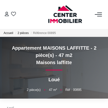
ACHETER
Accueil
2 pièces
Référence 00895
Nos Biens
Calculettes Financières
Appartement MAISONS LAFFITTE - 2
pièce(s) - 47 m2
LOUER
Maisons laffitte
Nos Biens
Loué
Déposer Un Dossier
2
pièce(s)
•
47
m²
•
Réf : 00895
FAIRE GÉRER