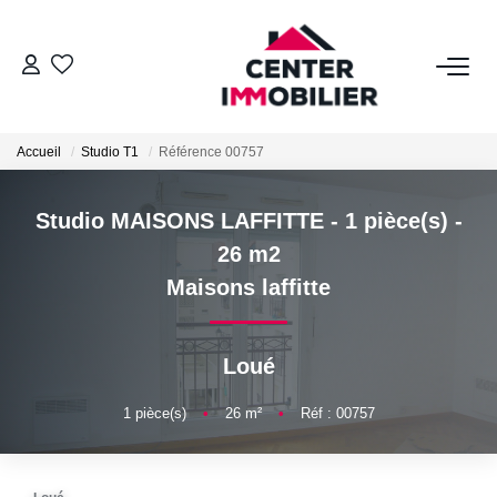
ACHETER
Accueil
Studio T1
Référence 00757
Nos Biens
Calculettes Financières
Studio MAISONS LAFFITTE - 1 pièce(s) -
26 m2
LOUER
Maisons laffitte
Nos Biens
Loué
Déposer Un Dossier
1
pièce(s)
•
26
m²
•
Réf : 00757
FAIRE GÉRER