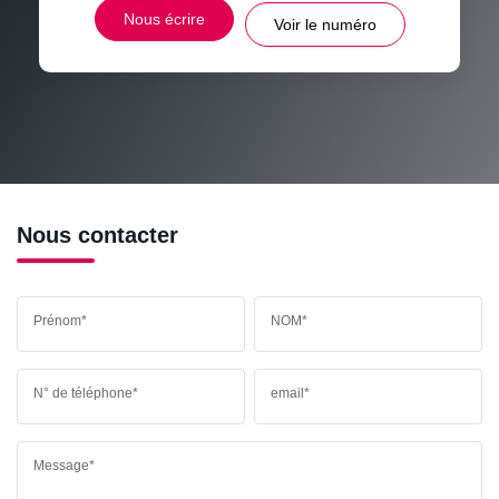
DISTANCE DE L'AÉROPORT :
SUPERFICIE :
Nous écrire
Voir le numéro
RÉSULTATS DES LYCÉES
ECOLES ET CRÈCHES
RESTAURANTS ET CAFÉS
COMMERCES
MÉDECINS
Nous contacter
Prénom*
NOM*
N° de téléphone*
email*
Message*