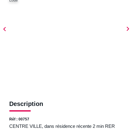
Loué
ESTIMER
NOTRE AGENCE
Qui Sommes-Nous
Nos Biens Vendus
Nos Avis Clients
Nos Actualités
FAQ
Description
CONTACT
Réf : 00757
CENTRE VILLE, dans résidence récente 2 min RER