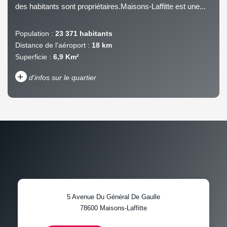
des habitants sont propriétaires.Maisons-Laffitte est une...
Population :
23 371 habitants
Distance de l'aéroport :
18 km
Superficie :
6,9 Km²
+
d'infos sur le quartier
DENSITÉ DE POPULATION
ENFANTS ET ADOLESCENTS
AGE MOYEN
REVENU MENSUEL PAR
MÉNAGE
TAUX DE PROPRIÉTAIRES
TAUX D'HABITATION
5 Avenue Du Général De Gaulle
TAXE FONCIÈRE
PART DES MÉNAGES SANS
78600
Maisons-Laffitte
VOITURE