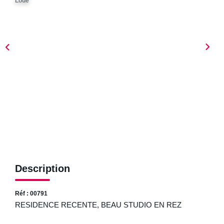
Loué
ESTIMER
NOTRE AGENCE
Qui Sommes-Nous
Nos Biens Vendus
Nos Avis Clients
Nos Actualités
FAQ
Description
CONTACT
Réf : 00791
RESIDENCE RECENTE, BEAU STUDIO EN REZ