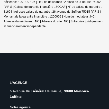
délivrance : 2018-07-05 | Lieu de délivrance : 2 place de la Bourse 75002
PARIS | Caisse de garantie financière : SOCAF | N° de caisse de garantie :
31694 | Adresse caisse de garantie : 26 avenue de Suffren 75015 PARIS |
Montant de la garantie financière : 120000€ | Nom du médiateur : NC |
Adresse du médiateur : NC | Adresse du site : NC |
Entreprise juridiquement
et financièrement indépendante
L'AGENCE
5 Avenue Du Général De Gaulle, 78600 Maisons-
Laffitte
Notre agence