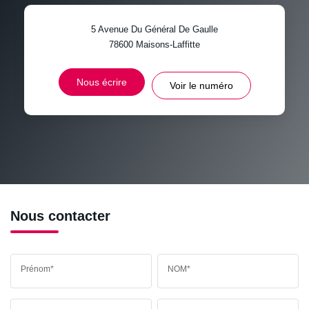
5 Avenue Du Général De Gaulle
TAXE FONCIÈRE
PART DES MÉNAGES SANS
78600
Maisons-Laffitte
VOITURE
DISTANCE DE L'AÉROPORT :
SUPERFICIE :
Nous écrire
Voir le numéro
RÉSULTATS DES LYCÉES
ECOLES ET CRÈCHES
RESTAURANTS ET CAFÉS
COMMERCES
MÉDECINS
Nous contacter
Prénom*
NOM*