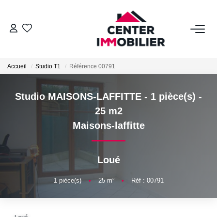
ACHETER
Accueil
Studio T1
Référence 00791
Nos Biens
Calculettes Financières
Studio MAISONS-LAFFITTE - 1 pièce(s) -
25 m2
LOUER
Maisons-laffitte
Nos Biens
Loué
Déposer Un Dossier
1
pièce(s)
•
25
m²
•
Réf : 00791
FAIRE GÉRER