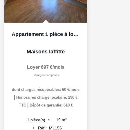
Appartement 1 pièce à louer au centre-ville de...
Maisons laffitte
Loyer 697 €/mois
charges comprises
dont charges récupérables: 60 €/mois
|
Honoraires charge locataire: 290 €
|
TTC
Dépôt de garantie: 610 €
19
m²
1
pièce(s)
Réf :
ML156