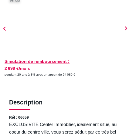
Vendu
ESTIMER
NOTRE AGENCE
Qui Sommes-Nous
Nos Biens Vendus
Nos Avis Clients
Simulation de remboursement :
2 699 €/mois
Nos Actualités
pendant 20 ans à 3% avec un apport de 54 080 €
FAQ
Description
CONTACT
Réf : 06659
EXCLUSIVITE Center Immobilier, idéalement situé, au
coeur du centre ville, vous serez séduit par ce très bel