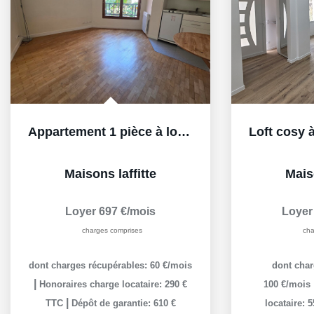
Appartement 1 pièce à louer au centre-ville de...
Maisons laffitte
Maiso
Loyer 697 €/mois
Loyer
charges comprises
cha
dont charges récupérables: 60 €/mois
dont char
|
Honoraires charge locataire: 290 €
100 €/mois
|
TTC
Dépôt de garantie: 610 €
locataire: 