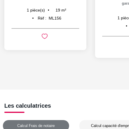
gara
19
m²
1
pièce(s)
1
pièc
Réf :
ML156
Les calculatrices
Calcul Frais de notaire
Calcul capacité d'empr