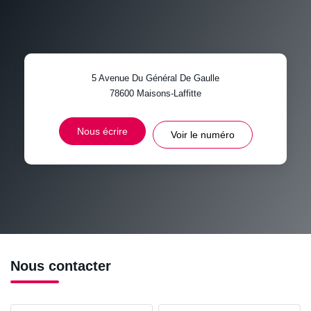
MÉNAGE
TAUX DE PROPRIÉTAIRES
TAUX D'HABITATION
5 Avenue Du Général De Gaulle
TAXE FONCIÈRE
PART DES MÉNAGES SANS
78600
Maisons-Laffitte
VOITURE
DISTANCE DE L'AÉROPORT :
SUPERFICIE :
Nous écrire
Voir le numéro
RÉSULTATS DES LYCÉES
ECOLES ET CRÈCHES
RESTAURANTS ET CAFÉS
COMMERCES
MÉDECINS
Nous contacter