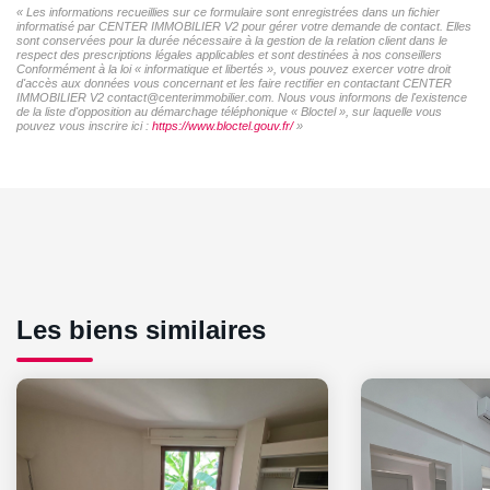
« Les informations recueillies sur ce formulaire sont enregistrées dans un fichier
informatisé par CENTER IMMOBILIER V2 pour gérer votre demande de contact. Elles
sont conservées pour la durée nécessaire à la gestion de la relation client dans le
respect des prescriptions légales applicables et sont destinées à nos conseillers
Conformément à la loi « informatique et libertés », vous pouvez exercer votre droit
d'accès aux données vous concernant et les faire rectifier en contactant CENTER
IMMOBILIER V2 contact@centerimmobilier.com. Nous vous informons de l'existence
de la liste d'opposition au démarchage téléphonique « Bloctel », sur laquelle vous
pouvez vous inscrire ici :
https://www.bloctel.gouv.fr/
»
Les biens similaires