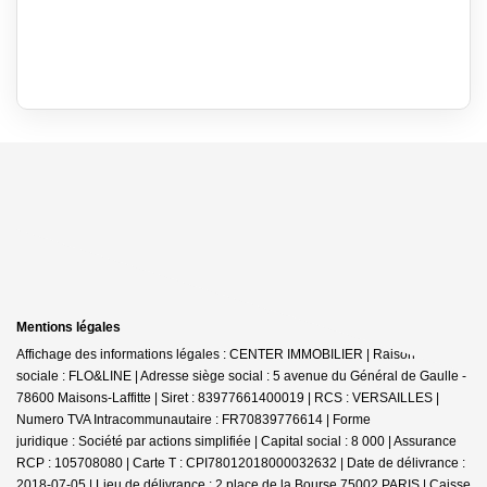
Mentions légales
Affichage des informations légales : CENTER IMMOBILIER | Raison
sociale : FLO&LINE | Adresse siège social : 5 avenue du Général de Gaulle -
78600 Maisons-Laffitte | Siret : 83977661400019 | RCS : VERSAILLES |
Numero TVA Intracommunautaire : FR70839776614 | Forme
juridique : Société par actions simplifiée | Capital social : 8 000 | Assurance
RCP : 105708080 |
Carte T : CPI78012018000032632 | Date de délivrance :
2018-07-05 | Lieu de délivrance : 2 place de la Bourse 75002 PARIS | Caisse