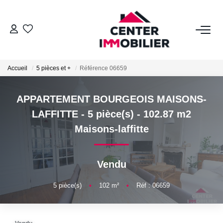
ACHETER
Accueil
5 pièces et +
Référence 06659
Nos Biens
Calculettes Financières
APPARTEMENT BOURGEOIS MAISONS-
LAFFITTE - 5 pièce(s) - 102.87 m2
LOUER
Maisons-laffitte
Nos Biens
Vendu
Déposer Un Dossier
5
pièce(s)
•
102
m²
•
Réf : 06659
FAIRE GÉRER