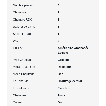
Nombre pièces
4
Chambres
3
Chambre RDC
1
Salle(s) de bains
1
Salle(s) d'eau
1
WC
2
Cuisine
Américaine Amenagée
Equipée
Type Chauffage
Collectif
Méca. Chauffage
Radiateur
Mode Chauffage
Gaz
Eau chaude
Chauffage central
Etat intérieur
Excellent
Cheminée
Autre
Calme
Oui