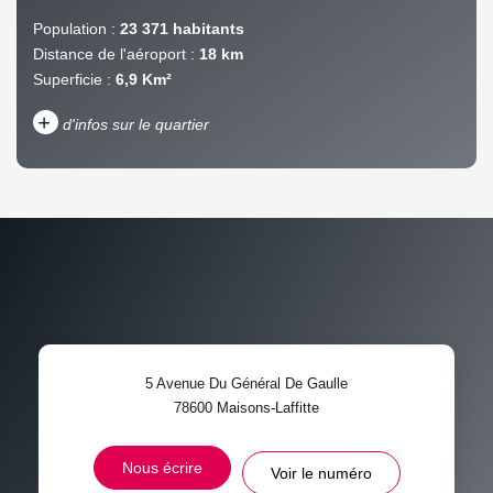
Population :
23 371 habitants
Distance de l'aéroport :
18 km
Superficie :
6,9 Km²
+
d'infos sur le quartier
DENSITÉ DE POPULATION
ENFANTS ET ADOLESCENTS
AGE MOYEN
REVENU MENSUEL PAR
MÉNAGE
TAUX DE PROPRIÉTAIRES
TAUX D'HABITATION
5 Avenue Du Général De Gaulle
TAXE FONCIÈRE
PART DES MÉNAGES SANS
78600
Maisons-Laffitte
VOITURE
DISTANCE DE L'AÉROPORT :
SUPERFICIE :
Nous écrire
Voir le numéro