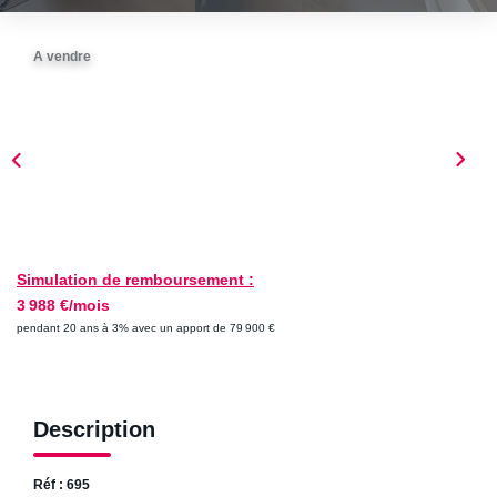
ESTIMER
A vendre
NOTRE AGENCE
Qui Sommes-Nous
Nos Biens Vendus
Nos Avis Clients
Nos Actualités
Simulation de remboursement :
3 988 €/mois
FAQ
pendant 20 ans à 3% avec un apport de 79 900 €
CONTACT
Description
Réf : 695