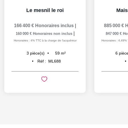
Le mesnil le roi
Maiso
166 400 €
Honoraires inclus
|
885 000 €
H
|
160 000 €
Honoraires non inclus
847 000 €
Ho
Honoraires : 4% TTC à la charge de l'acquéreur
Honoraires : 4,49% 
59
m²
3
pièce(s)
6
pièce
Réf :
ML688