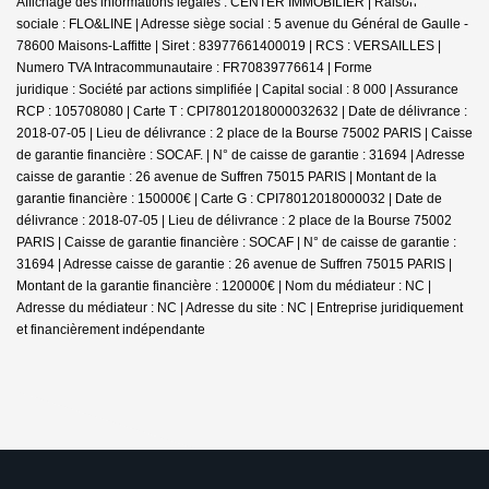
Affichage des informations légales : CENTER IMMOBILIER | Raison
sociale : FLO&LINE | Adresse siège social : 5 avenue du Général de Gaulle -
78600 Maisons-Laffitte | Siret : 83977661400019 | RCS : VERSAILLES |
Numero TVA Intracommunautaire : FR70839776614 | Forme
juridique : Société par actions simplifiée | Capital social : 8 000 | Assurance
RCP : 105708080 |
Carte T : CPI78012018000032632 | Date de délivrance :
2018-07-05 | Lieu de délivrance : 2 place de la Bourse 75002 PARIS | Caisse
de garantie financière : SOCAF. | N° de caisse de garantie : 31694 | Adresse
caisse de garantie : 26 avenue de Suffren 75015 PARIS | Montant de la
garantie financière : 150000€ | Carte G : CPI78012018000032 | Date de
délivrance : 2018-07-05 | Lieu de délivrance : 2 place de la Bourse 75002
PARIS | Caisse de garantie financière : SOCAF | N° de caisse de garantie :
31694 | Adresse caisse de garantie : 26 avenue de Suffren 75015 PARIS |
Montant de la garantie financière : 120000€ | Nom du médiateur : NC |
Adresse du médiateur : NC | Adresse du site : NC |
Entreprise juridiquement
et financièrement indépendante