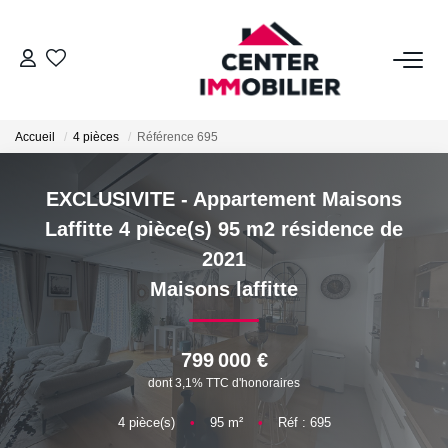
ACHETER
Accueil
4 pièces
Référence 695
Nos Biens
Calculettes Financières
EXCLUSIVITE - Appartement Maisons
Laffitte 4 pièce(s) 95 m2 résidence de
LOUER
2021
Maisons laffitte
Nos Biens
Déposer Un Dossier
799 000 €
dont 3,1% TTC d'honoraires
FAIRE GÉRER
4
pièce(s)
•
95
m²
•
Réf : 695