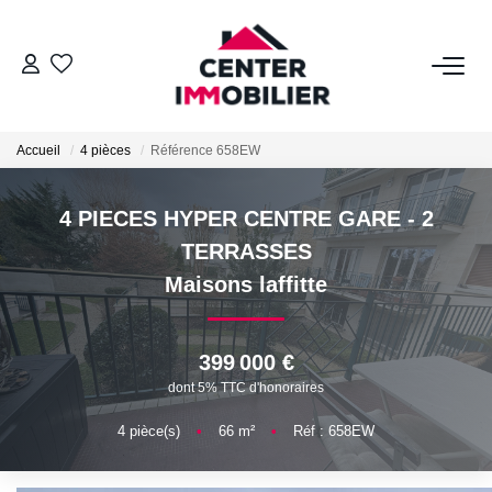
ACHETER
Accueil
4 pièces
Référence 658EW
Nos Biens
Calculettes Financières
4 PIECES HYPER CENTRE GARE - 2
TERRASSES
LOUER
Maisons laffitte
Nos Biens
Déposer Un Dossier
399 000 €
dont 5% TTC d'honoraires
FAIRE GÉRER
4
pièce(s)
•
66
m²
•
Réf : 658EW