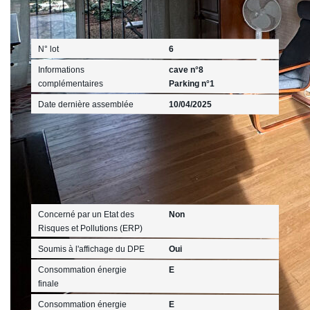
Mandat
N° lot
6
Informations
cave n°8
complémentaires
Parking n°1
Date dernière assemblée
10/04/2025
Diagnostics
Concerné par un Etat des
Non
Risques et Pollutions (ERP)
Soumis à l'affichage du DPE
Oui
Consommation énergie
E
finale
Consommation énergie
E