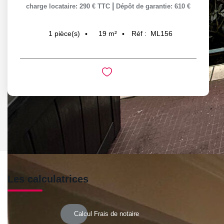
|
charge locataire: 290 € TTC
Dépôt de garantie: 610 €
19
m²
Réf :
ML156
1
pièce(s)
Les calculatrices
Calcul Frais de notaire