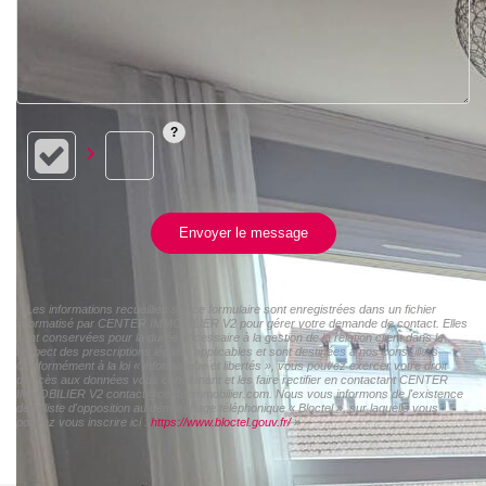
Envoyer le message
« Les informations recueillies sur ce formulaire sont enregistrées dans un fichier
informatisé par CENTER IMMOBILIER V2 pour gérer votre demande de contact. Elles
sont conservées pour la durée nécessaire à la gestion de la relation client dans le
respect des prescriptions légales applicables et sont destinées à nos conseillers
Conformément à la loi « informatique et libertés », vous pouvez exercer votre droit
d'accès aux données vous concernant et les faire rectifier en contactant CENTER
IMMOBILIER V2 contact@centerimmobilier.com. Nous vous informons de l'existence
de la liste d'opposition au démarchage téléphonique « Bloctel », sur laquelle vous
pouvez vous inscrire ici :
https://www.bloctel.gouv.fr/
»