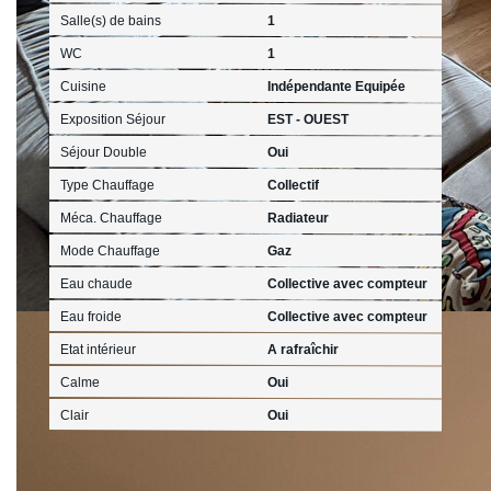
Salle(s) de bains
1
WC
1
Cuisine
Indépendante Equipée
Exposition Séjour
EST - OUEST
Séjour Double
Oui
Type Chauffage
Collectif
Méca. Chauffage
Radiateur
Mode Chauffage
Gaz
Eau chaude
Collective avec compteur
Eau froide
Collective avec compteur
Etat intérieur
A rafraîchir
Calme
Oui
Clair
Oui