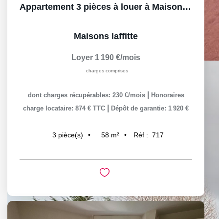
Appartement 3 pièces à louer à Maisons-Laffitte - Quartier...
Maisons laffitte
Loyer 1 190 €/mois
charges comprises
|
dont charges récupérables: 230 €/mois
Honoraires
|
charge locataire: 874 € TTC
Dépôt de garantie: 1 920 €
58
m²
Réf :
717
3
pièce(s)