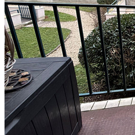
appartement 4 pièces idéalement situé en hyper-centre,
tout en bénéficiant d'un environnement calme et agréable,
au sein d'une résidence recherchée en pierre de taille avec
ascenseur, reconnue pour sa qualité de construction et son
standing.
Dès l'entrée, vous serez séduit par les volumes et la
luminosité qu'offre ce bien. Il se compose d'une entrée
desservant un spacieux séjour traversant, baigné de
lumière naturelle tout au long de la journée, et ouvrant sur
deux balcons, parfaits pour profiter d'un extérieur en toute
tranquillité. Cet espace de vie convivial permet de multiples
aménagements selon vos envies.
La cuisine aménagée, indépendante, peut facilement être
repensée pour s'adapter à un mode de vie moderne, avec
la possibilité d'une ouverture partielle sur le séjour.