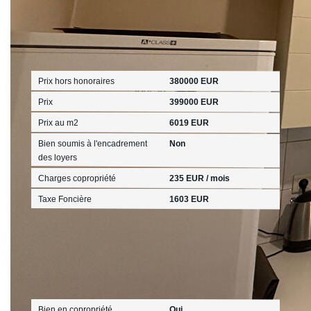
Aspects financiers
Prix hors honoraires
380000 EUR
Prix
399000 EUR
Prix au m2
6019 EUR
Bien soumis à l'encadrement
Non
des loyers
Charges copropriété
235 EUR / mois
Taxe Foncière
1603 EUR
Copropriété
Bien en copropriété
Oui