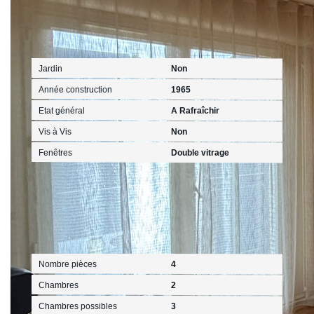
Extérieur
Jardin
Non
Année construction
1965
Etat général
A Rafraîchir
Vis à Vis
Non
Fenêtres
Double vitrage
Intérieur
Nombre pièces
4
Chambres
2
Chambres possibles
3