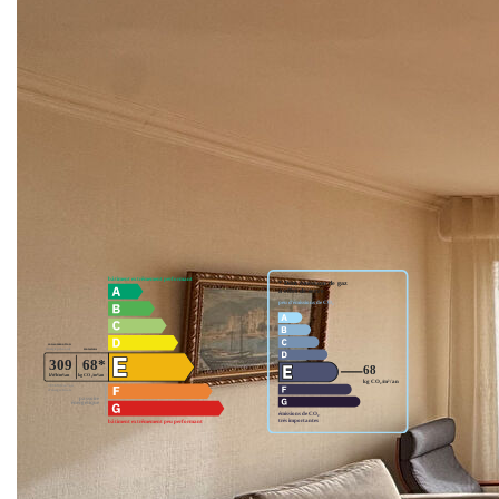
Ne laissez pas passer cette opportunité, contactez-nous
dès maintenant pour organiser une visite !
** €399 000
honoraires inclus
|
|
€380 000
hors honoraires
Honoraires : 5.00%
TTC à la charge de l'acquéreur
Nos honoraires
Nous contacter
Diagnostics énergétiques
Montant estimé des dépenses annuelles d'énergie pour un
usage standard entre 1620€ et 1560€. indexées aux années