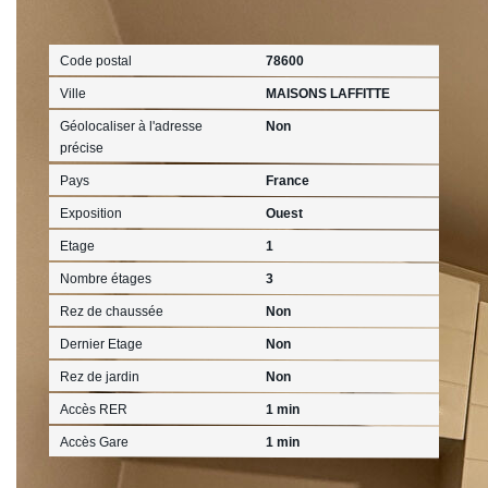
Localisation
Code postal
78600
Ville
MAISONS LAFFITTE
Géolocaliser à l'adresse
Non
précise
Pays
France
Exposition
Ouest
Etage
1
Nombre étages
3
Rez de chaussée
Non
Dernier Etage
Non
Rez de jardin
Non
Accès RER
1 min
Accès Gare
1 min