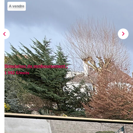
ESTIMER
A vendre
NOTRE AGENCE
Qui Sommes-Nous
Nos Biens Vendus
Nos Avis Clients
Nos Actualités
Simulation de remboursement :
1 992 €/mois
pendant 20 ans à 3% avec un apport de 39 900 €
FAQ
CONTACT
Description
Réf : 658EW
Center Immobilier vous propose en nouveauté un