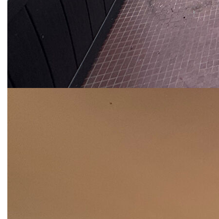
L'espace nuit se compose de deux chambres confortables,
bien agencées, offrant calme et intimité. Une salle de bains
ainsi que des WC séparés viennent compléter cet
ensemble fonctionnel. La configuration actuelle permet
également d'envisager des évolutions selon vos besoins.
Une cave et une place de parking extérieure complètent ce
bien, apportant un confort supplémentaire au quotidien,
notamment en hyper-centre.
Situé à proximité immédiate de toutes les commodités
(commerces, transports, écoles), cet appartement offre un
cadre de vie pratique et recherché, idéal pour une famille ou
un investissement patrimonial de qualité.
Une opportunité rare sur le secteur, alliant emplacement
premium, luminosité et potentiel.