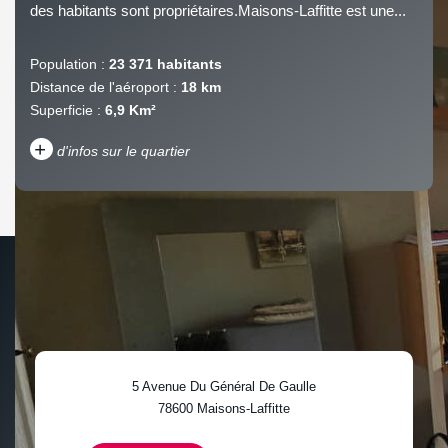
des habitants sont propriétaires.Maisons-Laffitte est une...
Population :
23 371 habitants
Distance de l'aéroport :
18 km
Superficie :
6,9 Km²
+
d'infos sur le quartier
DENSITÉ DE POPULATION
ENFANTS ET ADOLESCENTS
AGE MOYEN
REVENU MENSUEL PAR
MÉNAGE
TAUX DE PROPRIÉTAIRES
TAUX D'HABITATION
5 Avenue Du Général De Gaulle
TAXE FONCIÈRE
PART DES MÉNAGES SANS
78600
Maisons-Laffitte
VOITURE