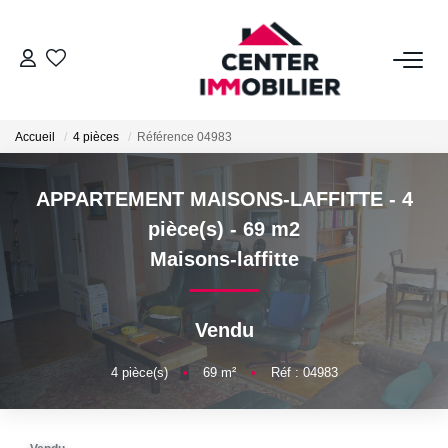
ACHETER
Accueil
4 pièces
Référence 04983
Nos Biens
Calculettes Financières
APPARTEMENT MAISONS-LAFFITTE - 4
pièce(s) - 69 m2
LOUER
Maisons-laffitte
Nos Biens
Vendu
Déposer Un Dossier
4
pièce(s)
•
69
m²
•
Réf : 04983
FAIRE GÉRER