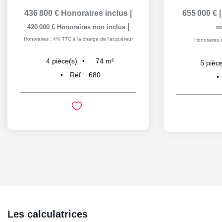
436 800 €
Honoraires inclus
|
655 000 €
|
420 000 €
Honoraires non inclus
n
Honoraires : 4% TTC à la charge de l'acquéreur
Honoraires 
74
m²
4
pièce(s)
5
pièce
Réf :
680
Les calculatrices