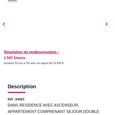
Vendu
ESTIMER
NOTRE AGENCE
Qui Sommes-Nous
Nos Biens Vendus
Nos Avis Clients
Simulation de remboursement :
1 547 €/mois
Nos Actualités
pendant 20 ans à 3% avec un apport de 31 000 €
FAQ
Description
CONTACT
Réf : 04983
DANS RESIDENCE AVEC ASCENSEUR,
APPARTEMENT COMPRENANT SEJOUR DOUBLE