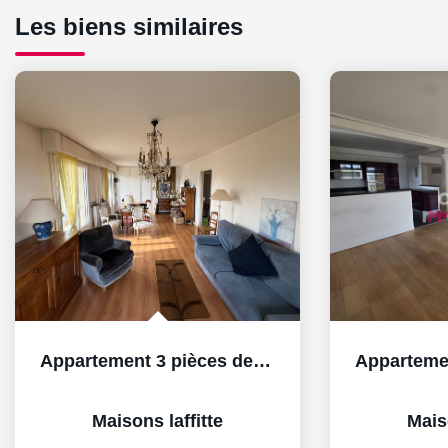
Les biens similaires
Appartement 3 pièces de 73 m² - Maisons-Laffitte , quartier...
Maisons laffitte
Maiso