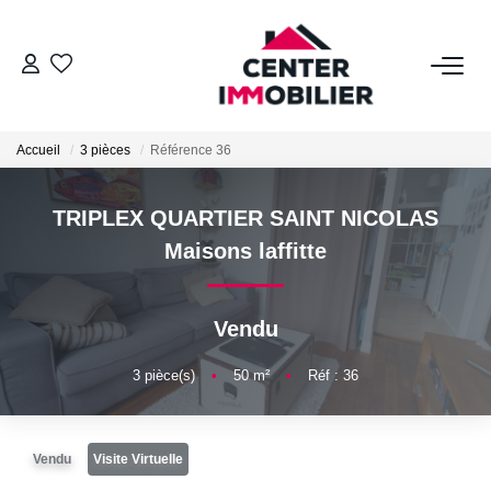
ACHETER
Accueil
3 pièces
Référence 36
Nos Biens
Calculettes Financières
TRIPLEX QUARTIER SAINT NICOLAS
Maisons laffitte
LOUER
Vendu
Nos Biens
Déposer Un Dossier
3
pièce(s)
•
50
m²
•
Réf : 36
FAIRE GÉRER
Vendu
Visite Virtuelle