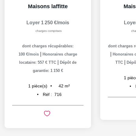
Maisons laffitte
Maiso
Loyer 1 250 €/mois
Loye
charges comprises
cha
dont charges récupérables:
dont charges r
|
|
100 €/mois
Honoraires charge
Honoraires c
|
|
locataire: 557 € TTC
Dépôt de
TTC
Dépôt
garantie: 1 150 €
1
pièc
42
m²
1
pièce(s)
Réf :
716