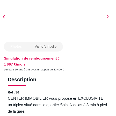
ESTIMER
NOTRE AGENCE
Qui Sommes-Nous
Nos Biens Vendus
Photos
Visite Virtuelle
Nos Avis Clients
Simulation de remboursement :
Nos Actualités
1 667 €/mois
pendant 20 ans à 3% avec un apport de 33 400 €
FAQ
Description
CONTACT
Réf : 36
CENTER IMMOBILIER vous propose en EXCLUSIVITE
un triplex situé dans le quartier Saint Nicolas à 8 min à pied
de la gare.