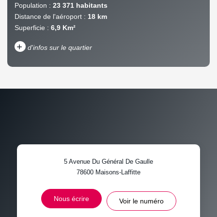
Population :
23 371 habitants
Distance de l'aéroport :
18 km
Superficie :
6,9 Km²
+
d'infos sur le quartier
DENSITÉ DE POPULATION
ENFANTS ET ADOLESCENTS
AGE MOYEN
REVENU MENSUEL PAR
MÉNAGE
TAUX DE PROPRIÉTAIRES
TAUX D'HABITATION
5 Avenue Du Général De Gaulle
TAXE FONCIÈRE
PART DES MÉNAGES SANS
78600
Maisons-Laffitte
VOITURE
DISTANCE DE L'AÉROPORT :
SUPERFICIE :
Nous écrire
Voir le numéro