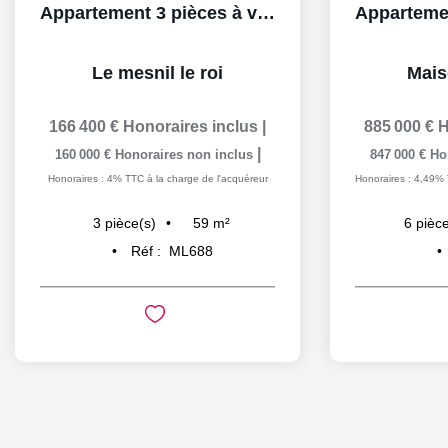
Appartement 3 pièces à vendre au Mesnil-le-Roi - Idéal...
Le mesnil le roi
Maiso
166 400 €
Honoraires inclus
|
885 000 €
H
|
160 000 €
Honoraires non inclus
847 000 €
Ho
Honoraires : 4% TTC à la charge de l'acquéreur
Honoraires : 4,49% 
59
m²
3
pièce(s)
6
pièce
Réf :
ML688