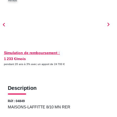
Vendu
ESTIMER
NOTRE AGENCE
Qui Sommes-Nous
Nos Biens Vendus
Nos Avis Clients
Simulation de remboursement :
1 233 €/mois
Nos Actualités
pendant 20 ans à 3% avec un apport de 24 700 €
FAQ
Description
CONTACT
Réf : 04849
MAISONS-LAFFITTE 8/10 MN RER