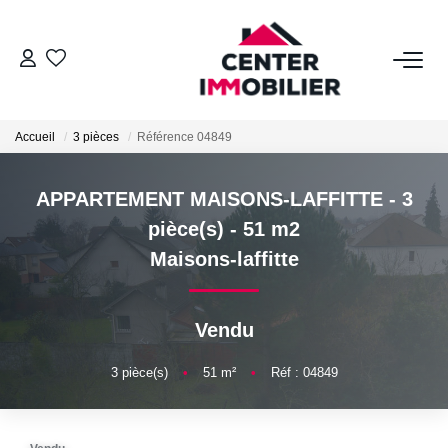
ACHETER
Accueil
3 pièces
Référence 04849
Nos Biens
Calculettes Financières
APPARTEMENT MAISONS-LAFFITTE - 3
pièce(s) - 51 m2
LOUER
Maisons-laffitte
Nos Biens
Vendu
Déposer Un Dossier
3
pièce(s)
•
51
m²
•
Réf : 04849
FAIRE GÉRER