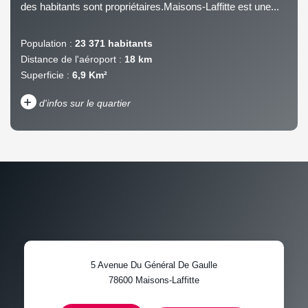
des habitants sont propriétaires.Maisons-Laffitte est une...
Population :
23 371 habitants
Distance de l'aéroport :
18 km
Superficie :
6,9 Km²
+
d'infos sur le quartier
DENSITÉ DE POPULATION
ENFANTS ET ADOLESCENTS
AGE MOYEN
REVENU MENSUEL PAR
MÉNAGE
TAUX DE PROPRIÉTAIRES
TAUX D'HABITATION
5 Avenue Du Général De Gaulle
TAXE FONCIÈRE
PART DES MÉNAGES SANS
78600
Maisons-Laffitte
VOITURE