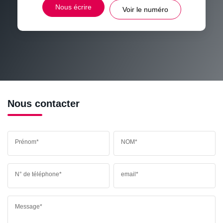
DISTANCE DE L'AÉROPORT :
SUPERFICIE :
Nous écrire
Voir le numéro
RÉSULTATS DES LYCÉES
ECOLES ET CRÈCHES
RESTAURANTS ET CAFÉS
COMMERCES
MÉDECINS
Nous contacter
Prénom*
NOM*
N° de téléphone*
email*
Message*