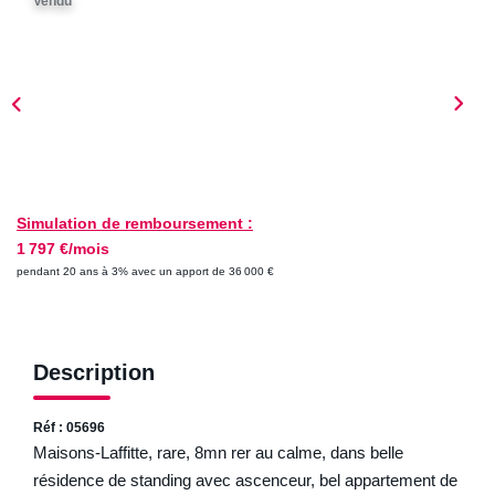
Vendu
ESTIMER
NOTRE AGENCE
Qui Sommes-Nous
Nos Biens Vendus
Nos Avis Clients
Simulation de remboursement :
1 797 €/mois
Nos Actualités
pendant 20 ans à 3% avec un apport de 36 000 €
FAQ
Description
CONTACT
Réf : 05696
Maisons-Laffitte, rare, 8mn rer au calme, dans belle
résidence de standing avec ascenceur, bel appartement de