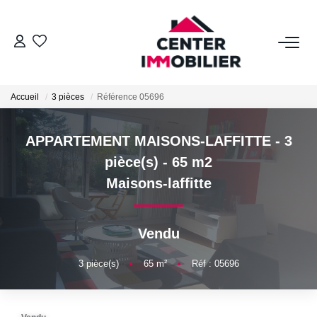
ACHETER
Accueil
3 pièces
Référence 05696
Nos Biens
Calculettes Financières
APPARTEMENT MAISONS-LAFFITTE - 3
pièce(s) - 65 m2
LOUER
Maisons-laffitte
Nos Biens
Vendu
Déposer Un Dossier
3
pièce(s)
•
65
m²
•
Réf : 05696
FAIRE GÉRER