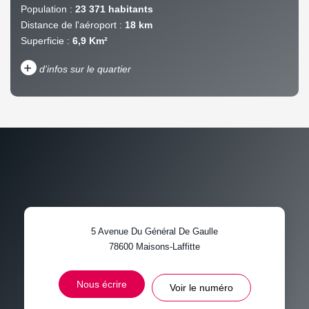
Population :
23 371 habitants
Distance de l'aéroport :
18 km
Superficie :
6,9 Km²
+
d'infos sur le quartier
DENSITÉ DE POPULATION
ENFANTS ET ADOLESCENTS
AGE MOYEN
REVENU MENSUEL PAR
MÉNAGE
TAUX DE PROPRIÉTAIRES
TAUX D'HABITATION
5 Avenue Du Général De Gaulle
TAXE FONCIÈRE
PART DES MÉNAGES SANS
78600
Maisons-Laffitte
VOITURE
DISTANCE DE L'AÉROPORT :
SUPERFICIE :
Nous écrire
Voir le numéro