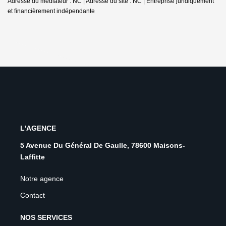
Adresse du médiateur : NC | Adresse du site : NC |
Entreprise juridiquement
et financièrement indépendante
L'AGENCE
5 Avenue Du Général De Gaulle, 78600 Maisons-
Laffitte
Notre agence
Contact
NOS SERVICES