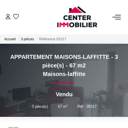
ACHETER
Accueil
3 pièces
Référence 05317
Nos Biens
Calculettes Financières
APPARTEMENT MAISONS-LAFFITTE - 3
pièce(s) - 67 m2
LOUER
Maisons-laffitte
Nos Biens
Vendu
Déposer Un Dossier
3
pièce(s)
•
67
m²
•
Réf : 05317
FAIRE GÉRER