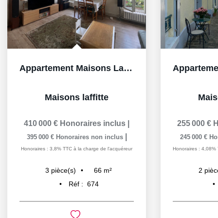
Appartement Maisons Laffitte 3 pièce(s) 66 m2 box et cave
Maisons laffitte
Maiso
410 000 €
Honoraires inclus
|
255 000 €
H
|
395 000 €
Honoraires non inclus
245 000 €
Ho
Honoraires : 3,8% TTC à la charge de l'acquéreur
Honoraires : 4,08% 
66
m²
3
pièce(s)
2
pièc
Réf :
674