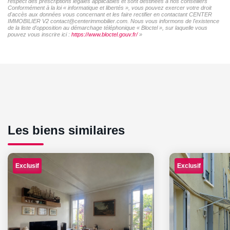
respect des prescriptions légales applicables et sont destinées à nos conseillers
Conformément à la loi « informatique et libertés », vous pouvez exercer votre droit
d'accès aux données vous concernant et les faire rectifier en contactant CENTER
IMMOBILIER V2 contact@centerimmobilier.com. Nous vous informons de l'existence
de la liste d'opposition au démarchage téléphonique « Bloctel », sur laquelle vous
pouvez vous inscrire ici :
https://www.bloctel.gouv.fr/
»
Les biens similaires
Exclusif
Exclusif