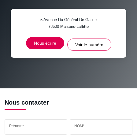
TAUX DE PROPRIÉTAIRES
TAUX D'HABITATION
5 Avenue Du Général De Gaulle
TAXE FONCIÈRE
PART DES MÉNAGES SANS
78600
Maisons-Laffitte
VOITURE
DISTANCE DE L'AÉROPORT :
SUPERFICIE :
Nous écrire
Voir le numéro
RÉSULTATS DES LYCÉES
ECOLES ET CRÈCHES
RESTAURANTS ET CAFÉS
COMMERCES
MÉDECINS
Nous contacter
Prénom*
NOM*