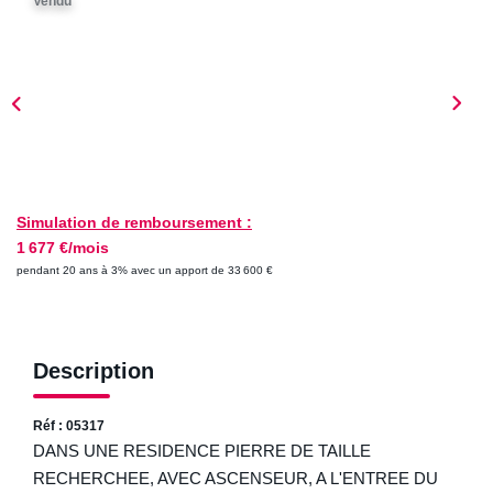
Vendu
ESTIMER
NOTRE AGENCE
Qui Sommes-Nous
Nos Biens Vendus
Nos Avis Clients
Simulation de remboursement :
1 677 €/mois
Nos Actualités
pendant 20 ans à 3% avec un apport de 33 600 €
FAQ
Description
CONTACT
Réf : 05317
DANS UNE RESIDENCE PIERRE DE TAILLE
RECHERCHEE, AVEC ASCENSEUR, A L'ENTREE DU