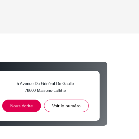
OYEN
'HABITATION
CE DE L'AÉROPORT :
 ET CRÈCHES
5 Avenue Du Général De Gaulle
78600
Maisons-Laffitte
INS
Nous écrire
Voir le numéro