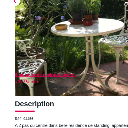
Simulation de remboursement :
1 363 €/mois
pendant 20 ans à 3% avec un apport de 27 300 €
Description
Réf : 04456
A 2 pas du centre dans belle résidence de standing, apparte