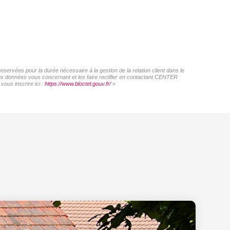
ervées pour la durée nécessaire à la gestion de la relation client dans le
 aux données vous concernant et les faire rectifier en contactant CENTER
ous inscrire ici :
https://www.bloctel.gouv.fr/
»