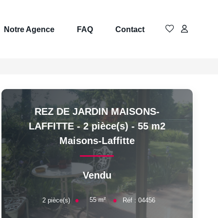
Notre Agence
FAQ
Contact
REZ DE JARDIN MAISONS-
LAFFITTE - 2 pièce(s) - 55 m2
Maisons-Laffitte
Vendu
55
m²
2
pièce(s)
Réf :
04456