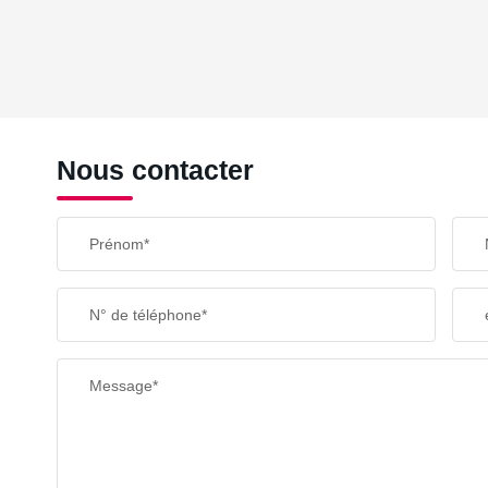
DENSITÉ DE POPULATION
REVENU MENSUEL PAR MÉNAGE
Nous contacter
TAXE FONCIÈRE
Prénom*
SUPERFICIE :
N° de téléphone*
RESTAURANTS ET CAFÉS
Message*