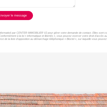
nvoyer le message
er informatisé par CENTER IMMOBILIER V2 pour gérer votre demande de contact. Elles sont cons
 Conformément à la loi « informatique et libertés », vous pouvez exercer votre droit d'accès
de la liste d'opposition au démarchage téléphonique « Bloctel », sur laquelle vous pouvez v