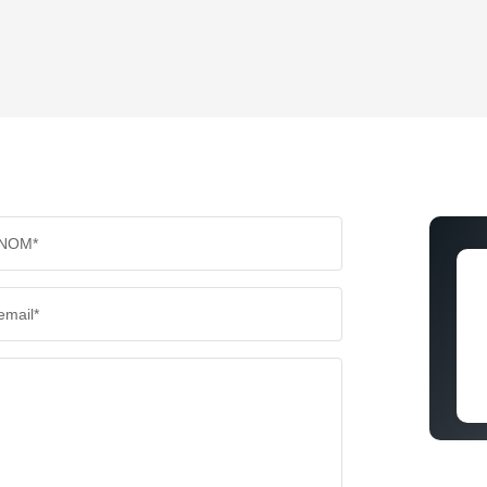
ENFANTS ET ADOLESCENTS
AGE M
TAUX DE PROPRIÉTAIRES
TAUX D
PART DES MÉNAGES SANS VOITURE
DISTAN
NOM*
RÉSULTATS DES LYCÉES
ECOLES
email*
COMMERCES
MÉDEC