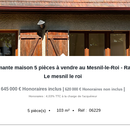
ante maison 5 pièces à vendre au Mesnil-le-Roi - Rar
Le mesnil le roi
645 000 €
Honoraires inclus
|
|
620 000 €
Honoraires non inclus
Honoraires : 4,03% TTC à la charge de l'acquéreur
103
m²
Réf :
06229
5
pièce(s)