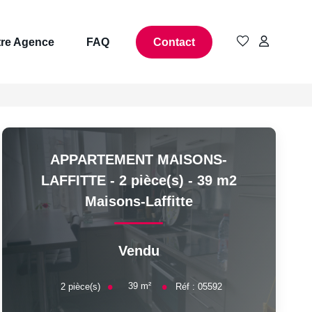
re Agence
FAQ
Contact
APPARTEMENT MAISONS-
LAFFITTE - 2 pièce(s) - 39 m2
Maisons-Laffitte
Vendu
39
m²
2
pièce(s)
Réf :
05592