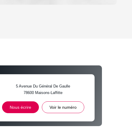
OYEN
'HABITATION
CE DE L'AÉROPORT :
 ET CRÈCHES
5 Avenue Du Général De Gaulle
78600
Maisons-Laffitte
INS
Nous écrire
Voir le numéro