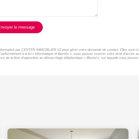
nvoyer le message
er informatisé par CENTER IMMOBILIER V2 pour gérer votre demande de contact. Elles sont cons
 Conformément à la loi « informatique et libertés », vous pouvez exercer votre droit d'accès
de la liste d'opposition au démarchage téléphonique « Bloctel », sur laquelle vous pouvez v