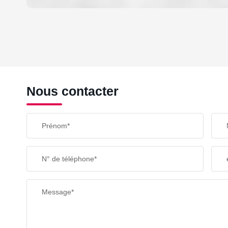
DENSITÉ DE POPULATION
REVENU MENSUEL PAR MÉNAGE
Nous contacter
TAXE FONCIÈRE
Prénom*
SUPERFICIE :
N° de téléphone*
RESTAURANTS ET CAFÉS
Message*