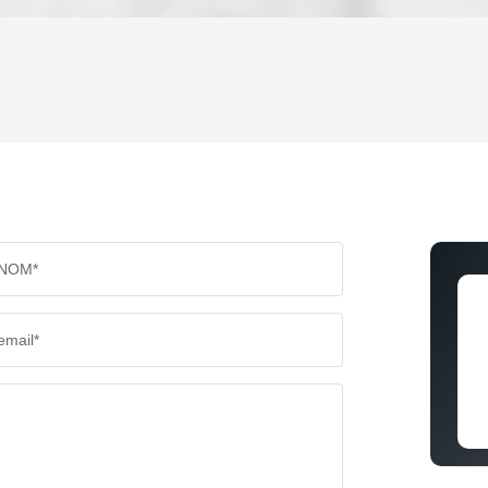
ENFANTS ET ADOLESCENTS
AGE M
TAUX DE PROPRIÉTAIRES
TAUX D
PART DES MÉNAGES SANS VOITURE
DISTAN
NOM*
RÉSULTATS DES LYCÉES
ECOLES
email*
COMMERCES
MÉDEC