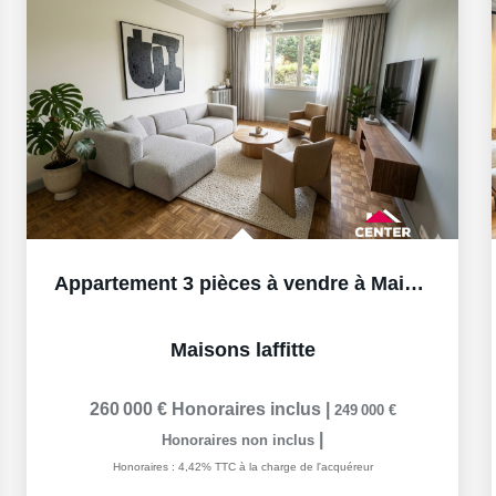
Appartement 3 pièces à vendre à Maisons-Laffitte - Réf....
Maisons laffitte
260 000 €
Honoraires inclus
|
249 000 €
|
Honoraires non inclus
Honoraires : 4,42% TTC à la charge de l'acquéreur