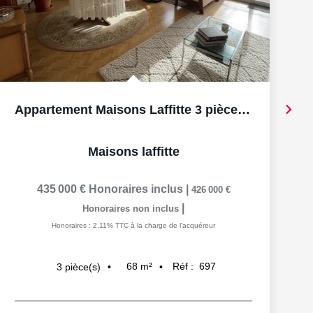
Appartement Maisons Laffitte 3 pièce(s) 68 m2, BOX et cave
Maisons laffitte
435 000 €
Honoraires inclus
|
426 000 €
|
Honoraires non inclus
Honoraires : 2,11% TTC à la charge de l'acquéreur
68
m²
Réf :
697
3
pièce(s)