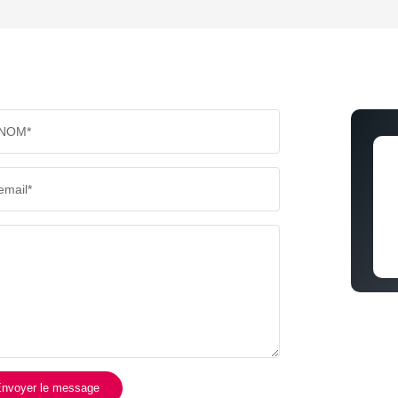
TAUX DE PROPRIÉTAIRES
TAUX D
PART DES MÉNAGES SANS VOITURE
DISTAN
NOM*
RÉSULTATS DES LYCÉES
ECOLES
email*
COMMERCES
MÉDEC
nvoyer le message