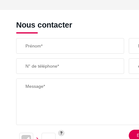
REVENU MENSUEL PAR MÉNAGE
Nous contacter
TAXE FONCIÈRE
Prénom*
SUPERFICIE :
N° de téléphone*
RESTAURANTS ET CAFÉS
Message*
E