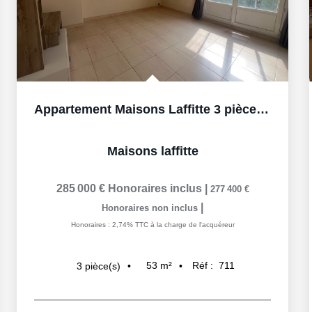
Appartement Maisons Laffitte 3 pièce(s) 53 m2, BOX et cave
Maisons laffitte
285 000 €
Honoraires inclus
|
277 400 €
|
Honoraires non inclus
Honoraires : 2,74% TTC à la charge de l'acquéreur
53
m²
Réf :
711
3
pièce(s)