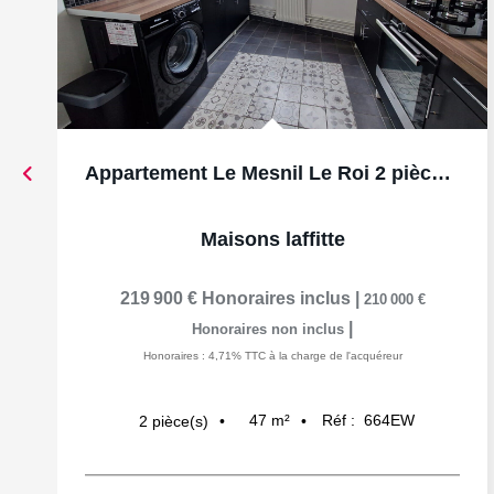
Appartement Le Mesnil Le Roi 2 pièce(s) 48 m2
Maisons laffitte
219 900 €
Honoraires inclus
|
210 000 €
|
Honoraires non inclus
Honoraires : 4,71% TTC à la charge de l'acquéreur
47
m²
Réf :
664EW
2
pièce(s)