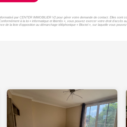
er informatisé par CENTER IMMOBILIER V2 pour gérer votre demande de contact. Elles sont cons
 Conformément à la loi « informatique et libertés », vous pouvez exercer votre droit d'accès
de la liste d'opposition au démarchage téléphonique « Bloctel », sur laquelle vous pouvez v