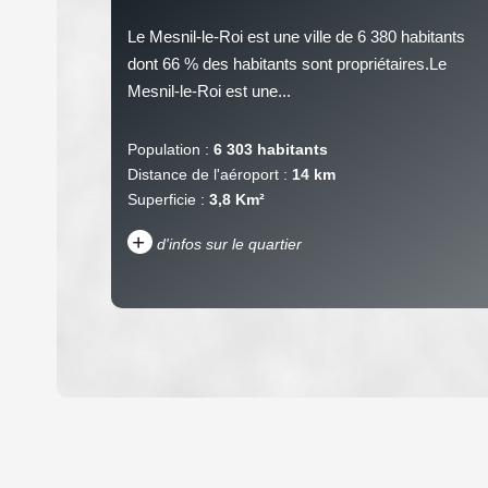
Le Mesnil-le-Roi est une ville de 6 380 habitants
dont 66 % des habitants sont propriétaires.Le
Mesnil-le-Roi est une...
Population :
6 303 habitants
Distance de l'aéroport :
14 km
Superficie :
3,8 Km²
+
d'infos sur le quartier
DENSITÉ DE POPULATION