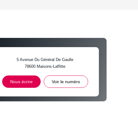
'HABITATION
CE DE L'AÉROPORT :
 ET CRÈCHES
5 Avenue Du Général De Gaulle
78600
Maisons-Laffitte
INS
Nous écrire
Voir le numéro