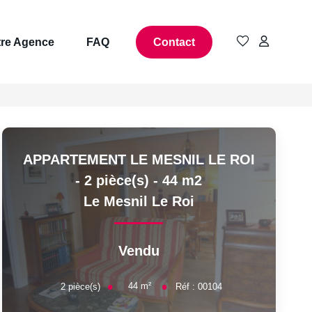
re Agence
FAQ
Contact
APPARTEMENT LE MESNIL LE ROI
- 2 pièce(s) - 44 m2
Le Mesnil Le Roi
Vendu
44
m²
2
pièce(s)
Réf :
00104