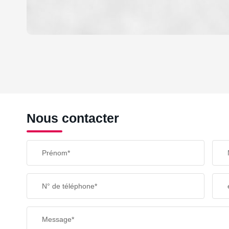
DENSITÉ DE POPULATION
REVENU MENSUEL PAR MÉNAGE
Nous contacter
TAXE FONCIÈRE
Prénom*
SUPERFICIE :
N° de téléphone*
RESTAURANTS ET CAFÉS
Message*