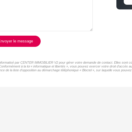
nvoyer le message
er informatisé par CENTER IMMOBILIER V2 pour gérer votre demande de contact. Elles sont cons
 Conformément à la loi « informatique et libertés », vous pouvez exercer votre droit d'accès
de la liste d'opposition au démarchage téléphonique « Bloctel », sur laquelle vous pouvez v