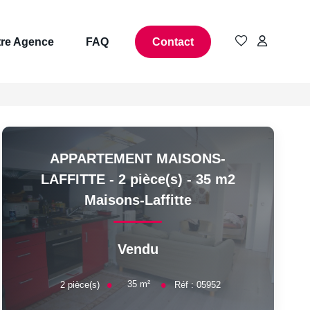
re Agence
FAQ
Contact
APPARTEMENT MAISONS-
LAFFITTE - 2 pièce(s) - 35 m2
Maisons-Laffitte
Vendu
35
m²
2
pièce(s)
Réf :
05952