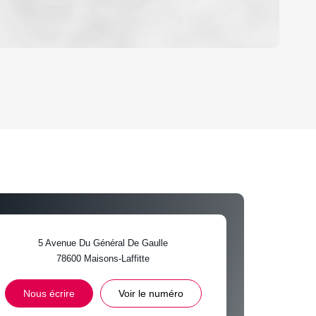
OYEN
'HABITATION
CE DE L'AÉROPORT :
 ET CRÈCHES
5 Avenue Du Général De Gaulle
78600
Maisons-Laffitte
INS
Nous écrire
Voir le numéro