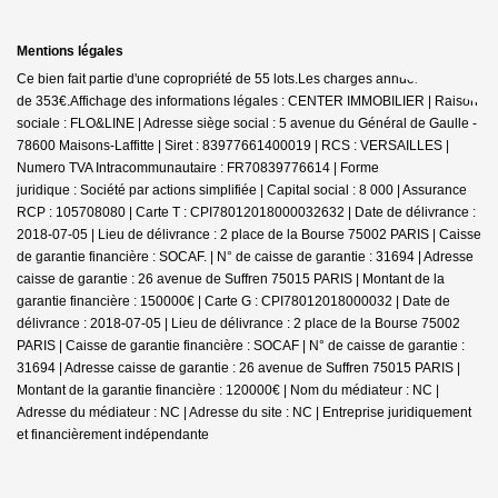
Mentions légales
Ce bien fait partie d'une copropriété de 55 lots.Les charges annuelles sont
de 353€.
Affichage des informations légales : CENTER IMMOBILIER | Raison
sociale : FLO&LINE | Adresse siège social : 5 avenue du Général de Gaulle -
78600 Maisons-Laffitte | Siret : 83977661400019 | RCS : VERSAILLES |
Numero TVA Intracommunautaire : FR70839776614 | Forme
juridique : Société par actions simplifiée | Capital social : 8 000 | Assurance
RCP : 105708080 |
Carte T : CPI78012018000032632 | Date de délivrance :
2018-07-05 | Lieu de délivrance : 2 place de la Bourse 75002 PARIS | Caisse
de garantie financière : SOCAF. | N° de caisse de garantie : 31694 | Adresse
caisse de garantie : 26 avenue de Suffren 75015 PARIS | Montant de la
garantie financière : 150000€ | Carte G : CPI78012018000032 | Date de
délivrance : 2018-07-05 | Lieu de délivrance : 2 place de la Bourse 75002
PARIS | Caisse de garantie financière : SOCAF | N° de caisse de garantie :
31694 | Adresse caisse de garantie : 26 avenue de Suffren 75015 PARIS |
Montant de la garantie financière : 120000€ | Nom du médiateur : NC |
Adresse du médiateur : NC | Adresse du site : NC |
Entreprise juridiquement
et financièrement indépendante