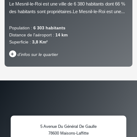
Le Mesnil-le-Roi est une ville de 6 380 habitants dont 66 %
des habitants sont propriétaires.Le Mesnil-le-Roi est une...
Population :
6 303 habitants
Distance de l'aéroport :
14 km
Superficie :
3,8 Km²
+
d'infos sur le quartier
DENSITÉ DE POPULATION
ENFANTS ET ADOLESCENTS
AGE MOYEN
REVENU MENSUEL PAR
MÉNAGE
TAUX DE PROPRIÉTAIRES
TAUX D'HABITATION
5 Avenue Du Général De Gaulle
TAXE FONCIÈRE
PART DES MÉNAGES SANS
78600
Maisons-Laffitte
VOITURE