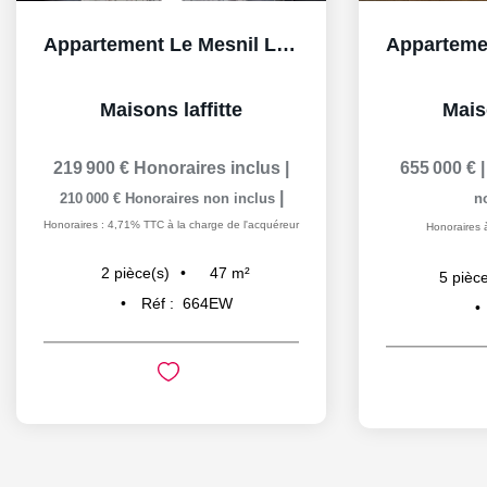
Appartement Le Mesnil Le Roi 2 pièce(s) 48 m2
Maisons laffitte
Maiso
219 900 €
Honoraires inclus
|
655 000 €
|
210 000 €
Honoraires non inclus
n
Honoraires : 4,71% TTC à la charge de l'acquéreur
Honoraires 
47
m²
2
pièce(s)
5
pièce
Réf :
664EW