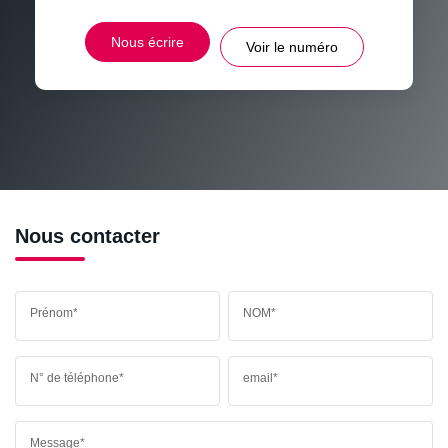
DISTANCE DE L'AÉROPORT :
SUPERFICIE :
Nous écrire
Voir le numéro
RÉSULTATS DES LYCÉES
ECOLES ET CRÈCHES
RESTAURANTS ET CAFÉS
COMMERCES
MÉDECINS
Nous contacter
Prénom*
NOM*
N° de téléphone*
email*
Message*