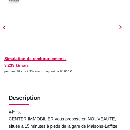
Vendu
ESTIMER
NOTRE AGENCE
Qui Sommes-Nous
Nos Biens Vendus
Nos Avis Clients
Simulation de remboursement :
3 239 €/mois
Nos Actualités
pendant 20 ans à 3% avec un apport de 64 900 €
FAQ
Description
CONTACT
Réf : 56
CENTER IMMOBILIER vous propose en NOUVEAUTE,
située à 15 minutes à pieds de la gare de Maisons-Laffitte