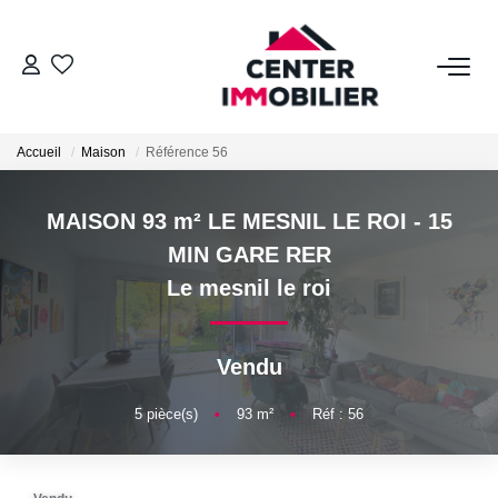
ACHETER
Accueil
Maison
Référence 56
Nos Biens
Calculettes Financières
MAISON 93 m² LE MESNIL LE ROI - 15
MIN GARE RER
LOUER
Le mesnil le roi
Nos Biens
Vendu
Déposer Un Dossier
5
pièce(s)
•
93
m²
•
Réf : 56
FAIRE GÉRER