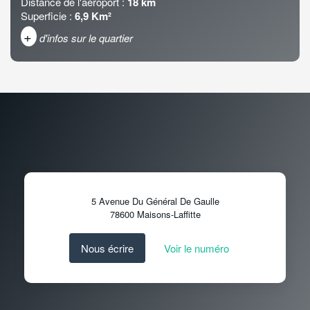
Distance de l'aéroport :
18 km
Superficie :
6,9 Km²
+
d'infos sur le quartier
DENSITÉ DE POPULATION
ENFANTS ET ADOLESCENTS
AGE MOYEN
REVENU MENSUEL PAR
MÉNAGE
TAUX DE PROPRIÉTAIRES
TAUX D'HABITATION
TAXE FONCIÈRE
PART DES MÉNAGES SANS
5 Avenue Du Général De Gaulle
VOITURE
78600
Maisons-Laffitte
DISTANCE DE L'AÉROPORT :
SUPERFICIE :
Nous écrire
Voir le numéro
RÉSULTATS DES LYCÉES
ECOLES ET CRÈCHES
RESTAURANTS ET CAFÉS
COMMERCES