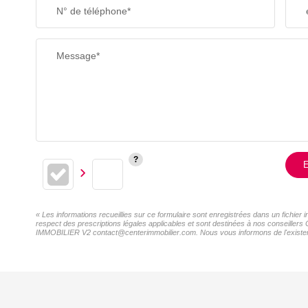
N° de téléphone*
RESTAURANTS ET CAFÉS
Message*
E
« Les informations recueillies sur ce formulaire sont enregistrées dans un fichi
respect des prescriptions légales applicables et sont destinées à nos conseillers
IMMOBILIER V2 contact@centerimmobilier.com. Nous vous informons de l'existence 