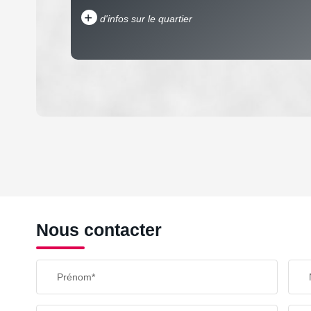
+
d'infos sur le quartier
DENSITÉ DE POPULATION
REVENU MENSUEL PAR MÉNAGE
Nous contacter
TAXE FONCIÈRE
Prénom*
SUPERFICIE :