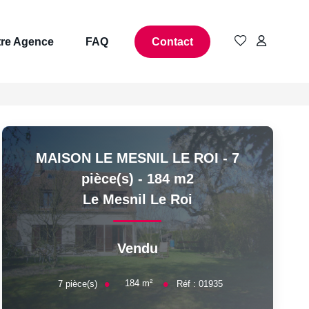
re Agence
FAQ
Contact
MAISON LE MESNIL LE ROI - 7
pièce(s) - 184 m2
Le Mesnil Le Roi
Vendu
184
m²
7
pièce(s)
Réf :
01935