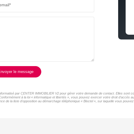
email*
COMMERCES
MÉDEC
nvoyer le message
er informatisé par CENTER IMMOBILIER V2 pour gérer votre demande de contact. Elles sont cons
 Conformément à la loi « informatique et libertés », vous pouvez exercer votre droit d'accès
de la liste d'opposition au démarchage téléphonique « Bloctel », sur laquelle vous pouvez v