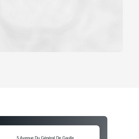
OYEN
'HABITATION
CE DE L'AÉROPORT :
 ET CRÈCHES
5 Avenue Du Général De Gaulle