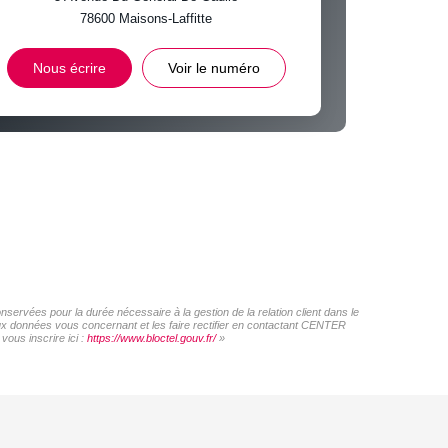
78600
Maisons-Laffitte
INS
Nous écrire
Voir le numéro
ervées pour la durée nécessaire à la gestion de la relation client dans le
 aux données vous concernant et les faire rectifier en contactant CENTER
ous inscrire ici :
https://www.bloctel.gouv.fr/
»