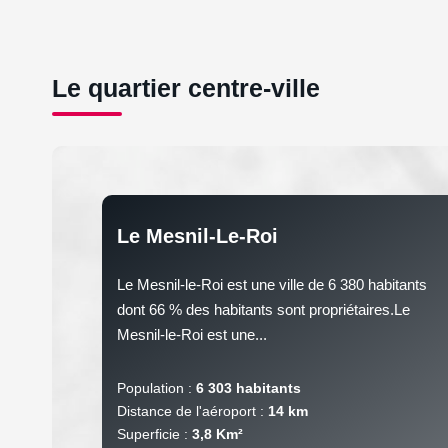
Le quartier centre-ville
Le Mesnil-Le-Roi
Le Mesnil-le-Roi est une ville de 6 380 habitants
dont 66 % des habitants sont propriétaires.Le
Mesnil-le-Roi est une...
Population :
6 303 habitants
Distance de l'aéroport :
14 km
Superficie :
3,8 Km²