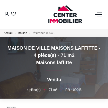
ACHETER
Accueil
Maison
Référence 00043
Nos Biens
Calculettes Financières
MAISON DE VILLE MAISONS LAFFITTE -
4 pièce(s) - 71 m2
LOUER
Maisons laffitte
Nos Biens
Vendu
Déposer Un Dossier
4
pièce(s)
•
71
m²
•
Réf : 00043
FAIRE GÉRER