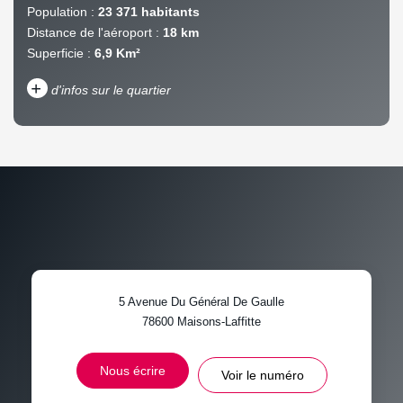
Population :
23 371 habitants
Distance de l'aéroport :
18 km
Superficie :
6,9 Km²
+
d'infos sur le quartier
DENSITÉ DE POPULATION
ENFANTS ET ADOLESCENTS
AGE MOYEN
REVENU MENSUEL PAR
MÉNAGE
TAUX DE PROPRIÉTAIRES
TAUX D'HABITATION
5 Avenue Du Général De Gaulle
TAXE FONCIÈRE
PART DES MÉNAGES SANS
78600
Maisons-Laffitte
VOITURE
DISTANCE DE L'AÉROPORT :
SUPERFICIE :
Nous écrire
Voir le numéro