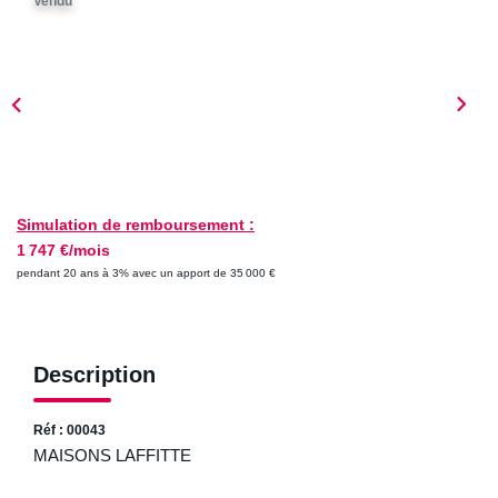
Vendu
ESTIMER
NOTRE AGENCE
Qui Sommes-Nous
Nos Biens Vendus
Nos Avis Clients
Simulation de remboursement :
1 747 €/mois
Nos Actualités
pendant 20 ans à 3% avec un apport de 35 000 €
FAQ
Description
CONTACT
Réf : 00043
MAISONS LAFFITTE