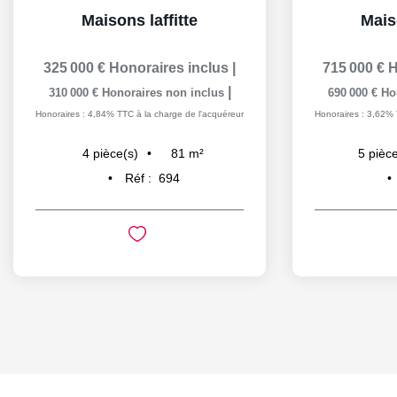
Maisons laffitte
Maiso
325 000 €
Honoraires inclus
|
715 000 €
H
|
310 000 €
Honoraires non inclus
690 000 €
Ho
Honoraires : 4,84% TTC à la charge de l'acquéreur
Honoraires : 3,62% 
81
m²
4
pièce(s)
5
pièce
Réf :
694