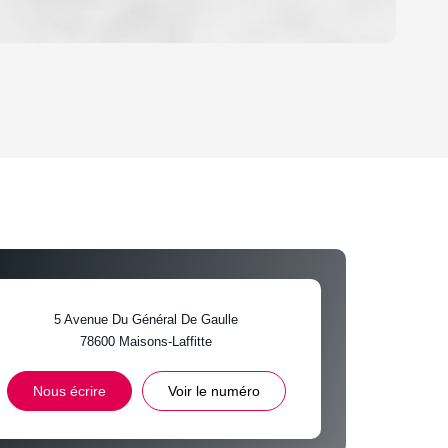
OYEN
'HABITATION
CE DE L'AÉROPORT :
 ET CRÈCHES
5 Avenue Du Général De Gaulle
78600
Maisons-Laffitte
INS
Nous écrire
Voir le numéro