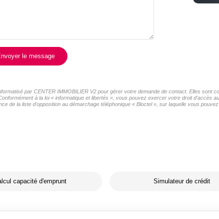
nvoyer le message
er informatisé par CENTER IMMOBILIER V2 pour gérer votre demande de contact. Elles sont cons
 Conformément à la loi « informatique et libertés », vous pouvez exercer votre droit d'accès
de la liste d'opposition au démarchage téléphonique « Bloctel », sur laquelle vous pouvez v
lcul capacité d'emprunt
Simulateur de crédit