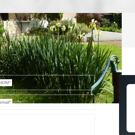
ENFANTS ET ADOLESCENTS
AGE M
TAUX DE PROPRIÉTAIRES
TAUX D
PART DES MÉNAGES SANS VOITURE
DISTAN
NOM*
RÉSULTATS DES LYCÉES
ECOLES
email*
COMMERCES
MÉDEC