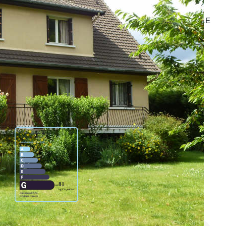
JOUR 43 m² TRAVERSANT, CUISINE, SOUS-SOL TOTAL, LE
M.
TTC à la charge de l'acquéreur