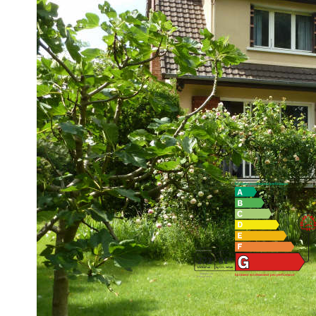
MAISON FAMILIALE DE 5 CHAMBRES ET 1 BUREAU, SE
TOUT SUR UN MAGNIFIQUE JARDIN ARBORE DE 1350 
BEL ENVIRONNEMENT
** €1 050 000
honoraires inclus
|
|
€1 000 000
hors honoraires
Honoraires : 5% 
Diagnostics énergétiques