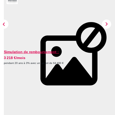
Vendu
ESTIMER
NOTRE AGENCE
Qui Sommes-Nous
Nos Biens Vendus
Nos Avis Clients
Simulation de remboursement :
Nos Actualités
3 218 €/mois
pendant 20 ans à 3% avec un apport de 64 480 €
FAQ
Description
CONTACT
Réf : 06812
Maison des années 30 édifiée sur un terrain de 745 m².