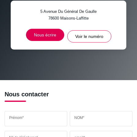
5 Avenue Du Général De Gaulle
TAXE FONCIÈRE
PART DES MÉNAGES SANS
78600
Maisons-Laffitte
VOITURE
DISTANCE DE L'AÉROPORT :
SUPERFICIE :
Nous écrire
Voir le numéro
RÉSULTATS DES LYCÉES
ECOLES ET CRÈCHES
RESTAURANTS ET CAFÉS
COMMERCES
MÉDECINS
Nous contacter
Prénom*
NOM*