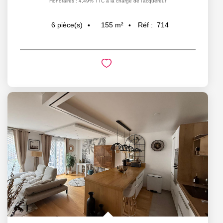
Honoraires : 4,49% TTC à la charge de l'acquéreur
155
m²
Réf :
714
6
pièce(s)