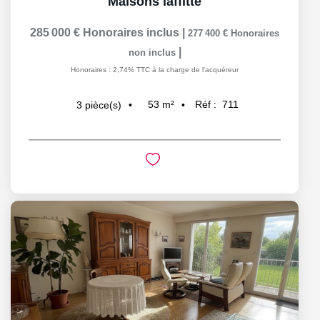
Maisons laffitte
285 000 €
Honoraires inclus
|
277 400 €
Honoraires
|
non inclus
Honoraires : 2,74% TTC à la charge de l'acquéreur
53
m²
Réf :
711
3
pièce(s)