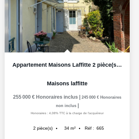
Appartement Maisons Laffitte 2 pièce(s) 33.70 m2
Maisons laffitte
255 000 €
Honoraires inclus
|
245 000 €
Honoraires
|
non inclus
Honoraires : 4,08% TTC à la charge de l'acquéreur
34
m²
Réf :
665
2
pièce(s)