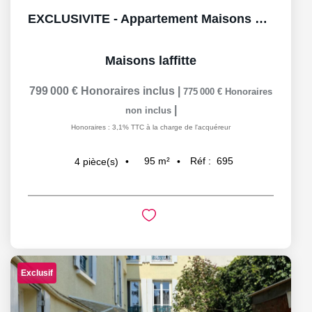
EXCLUSIVITE - Appartement Maisons Laffitte 4 pièce(s) 95 m2...
Maisons laffitte
799 000 €
Honoraires inclus
|
775 000 €
Honoraires
|
non inclus
Honoraires : 3,1% TTC à la charge de l'acquéreur
95
m²
Réf :
695
4
pièce(s)
Exclusif