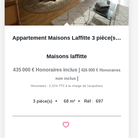
Appartement Maisons Laffitte 3 pièce(s) 68 m2, BOX et cave
Maisons laffitte
435 000 €
Honoraires inclus
|
426 000 €
Honoraires
|
non inclus
Honoraires : 2,11% TTC à la charge de l'acquéreur
68
m²
Réf :
697
3
pièce(s)