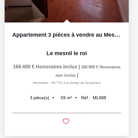
Appartement 3 pièces à vendre au Mesnil-le-Roi - Idéal...
Le mesnil le roi
166 400 €
Honoraires inclus
|
160 000 €
Honoraires
|
non inclus
Honoraires : 4% TTC à la charge de l'acquéreur
59
m²
Réf :
ML688
3
pièce(s)