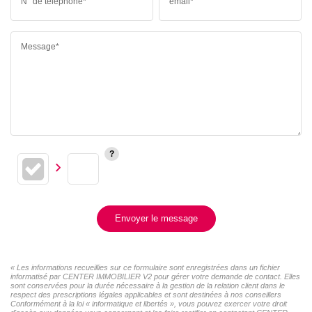
N° de téléphone*
email*
Message*
Envoyer le message
« Les informations recueillies sur ce formulaire sont enregistrées dans un fichier
informatisé par CENTER IMMOBILIER V2 pour gérer votre demande de contact. Elles
sont conservées pour la durée nécessaire à la gestion de la relation client dans le
respect des prescriptions légales applicables et sont destinées à nos conseillers
Conformément à la loi « informatique et libertés », vous pouvez exercer votre droit