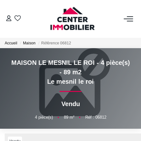
ACHETER
Accueil
Maison
Référence 06812
Nos Biens
Calculettes Financières
MAISON LE MESNIL LE ROI - 4 pièce(s)
- 89 m2
LOUER
Le mesnil le roi
Nos Biens
Déposer Un Dossier
Vendu
4
pièce(s)
•
89
m²
•
Réf : 06812
FAIRE GÉRER