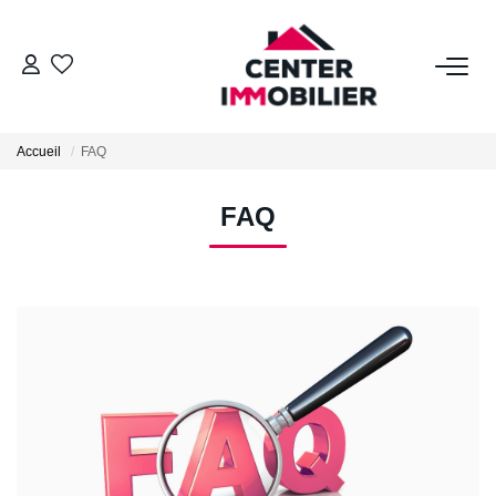
ACHETER
Accueil
FAQ
Nos Biens
Calculettes Financières
FAQ
LOUER
Nos Biens
Déposer Un Dossier
FAIRE GÉRER