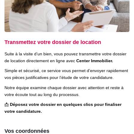
ESTIMER
NOTRE AGENCE
Qui Sommes-Nous
Transmettez votre dossier de location
Nos Biens Vendus
Suite à la visite d’un bien, vous pouvez transmettre votre dossier
Nos Avis Clients
de location directement en ligne avec
Center Immobilier.
Nos Actualités
Simple et sécurisé, ce service vous permet d’envoyer rapidement
vos pièces justificatives pour l’étude de votre candidature.
Notre équipe examine chaque dossier avec attention et reste à
FAQ
votre écoute tout au long du processus.
📩
Déposez votre dossier en quelques clics pour finaliser
CONTACT
votre candidature.
Vos coordonnées