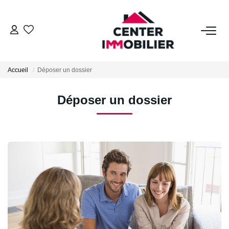
ACHETER
Accueil
Déposer un dossier
Nos Biens
Calculettes Financières
Déposer un dossier
LOUER
Nos Biens
Déposer Un Dossier
FAIRE GÉRER